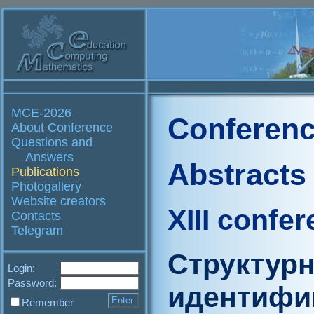
MCE-2026
Conferenc
About Conference
Questions and
Answers
Abstracts
Publications
Photogallery
Website creators
XIII confe
Contacts
Telegram
Структур
Login:
Password:
идентифи
Remember