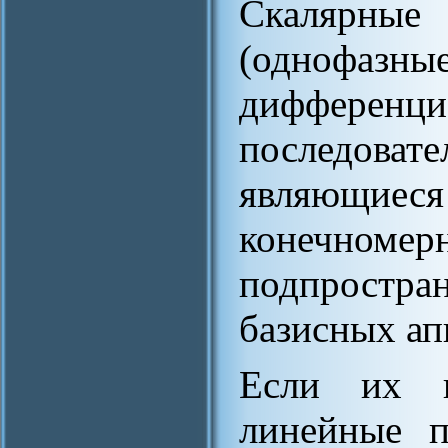
Скалярные
(однофаз
диффере
последо
являющиеся
конечном
подпростра
базисных а
Если их п
линейные п