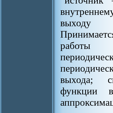
“источник 
внутренне
выходу (
Принимает
работы с
периоди
периодиче
выхода; с
функции в
аппроксимац