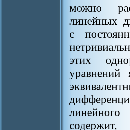
можно рас
линейных д
с постоян
нетривиал
этих одно
уравнений 
эквивалент
дифференци
линейного 
содержит,