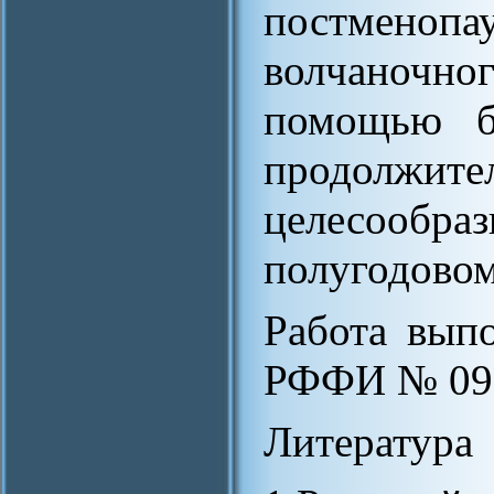
постмен
волчаночно
помощью бы
продолжител
целесоо
полугодовом
Работа вып
РФФИ № 09-
Литература