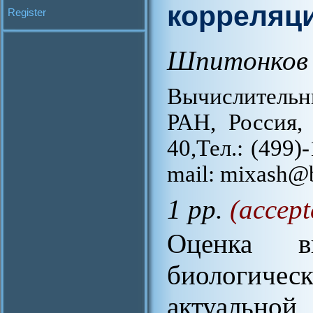
корреляц
Register
Шпитонков 
Вычислитель
РАН, Россия, 
40,Тел.: (499)
mail: mixash@
1 pp.
(accept
Оценка в
биологиче
актуальной