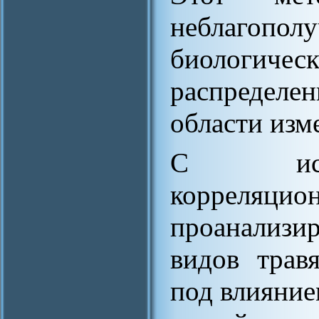
неблаго
биологиче
распредел
области изм
С испо
корреляцио
проанализи
видов трав
под влияние