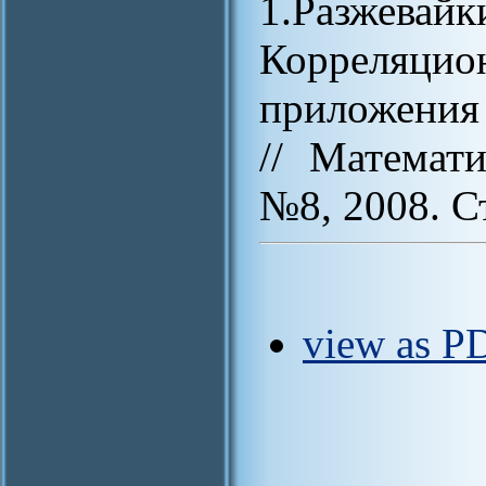
1.Разжевай
Корреляцио
приложения
// Математи
№8, 2008. С
view as P