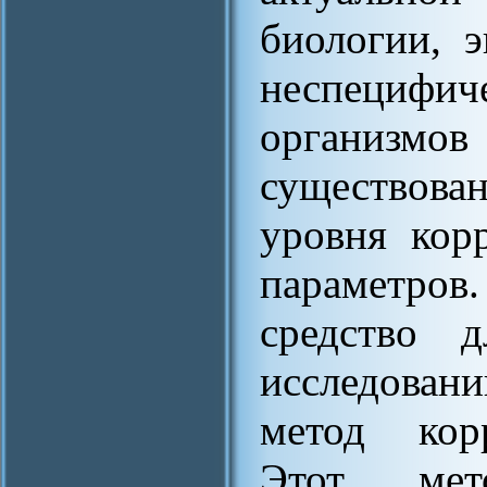
биологии, 
неспециф
организмо
существов
уровня кор
параметров
средство д
исследовани
метод корр
Этот мет