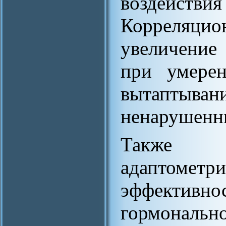
воздейс
Корреляц
увеличение
при умере
вытапты
ненарушенн
Также м
адаптометр
эффектив
гормональн