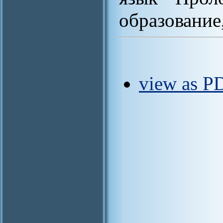
образование
view as P