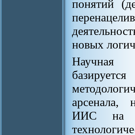
понятий (д
перенац
деятельно
новых логич
Научная п
базируе
методологи
арсенала, 
ИИС на п
технологич