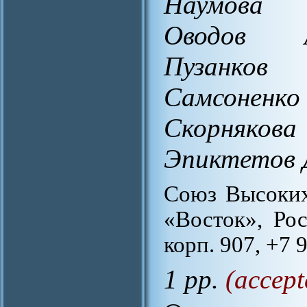
Наумова 
Оводов А
Пузанков
Самсоненк
Скорняков
Эпиктетов 
Союз Высоких
«Восток», Рос
корп. 907, +7 
1 pp.
(accept