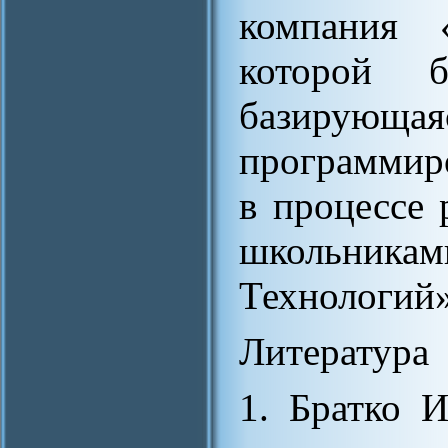
компания 
которой б
базирую
программиро
в процессе
школьни
Технологий»
Литература
1. Братко 