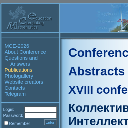
MCE-2026
Conferenc
About Conference
Questions and
Answers
Abstracts
Publications
Photogallery
Website creators
XVIII conf
Contacts
Telegram
Коллектив
Login:
Password:
Интеллек
Remember