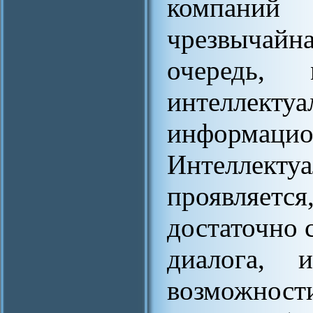
компаний
чрезвычайн
очередь,
интелле
информ
Интеллекту
проявляет
достаточно 
диалога, 
возможност