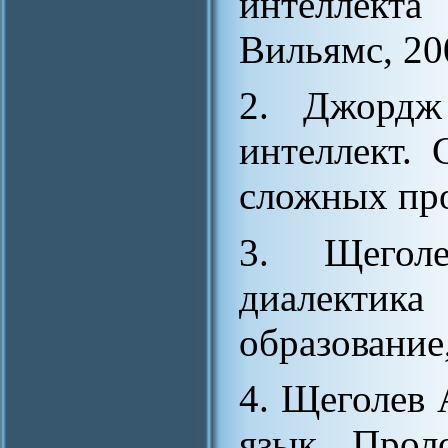
интеллект
Вильямс, 200
2. Джордж
интеллект.
сложных про
3. Щегол
диалекти
образование
4. Щеголев 
язык Прол