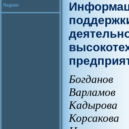
Информац
Register
поддержк
деятельно
высокоте
предприя
Богданов 
Варламов
Кадырова
Корсакова