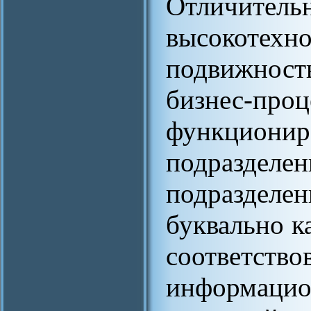
Отличит
высокотехн
подвижност
бизнес-
функцио
подразделе
подразде
буквально к
соответст
информац