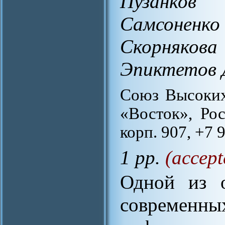
Пузанков
Самсоненк
Скорняков
Эпиктетов 
Союз Высоких
«Восток», Рос
корп. 907, +7 
1 pp.
(accept
Одной из о
современ