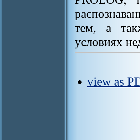
распознаван
тем, а так
условиях не
view as P