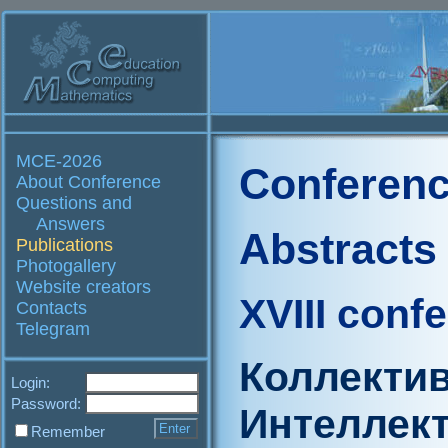
MCE-2026
Conferenc
About Conference
Questions and
Answers
Abstracts
Publications
Photogallery
Website creators
XVIII conf
Contacts
Telegram
Коллектив
Login:
Password:
Интеллек
Remember