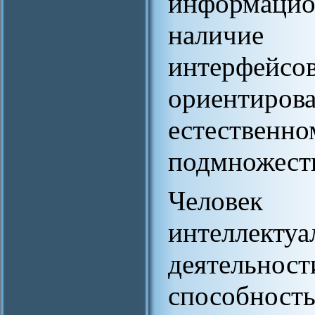
информац
наличие «
интерфе
ориентирова
естеств
подмножеств
Человек 
интеллект
деятельно
способност