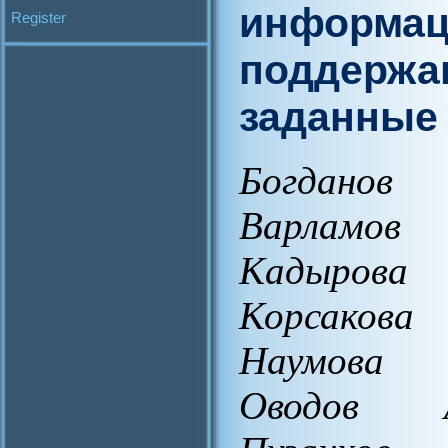
информац
Register
поддержа
заданные
Богданов 
Варламов
Кадырова
Корсакова
Наумова 
Оводов А