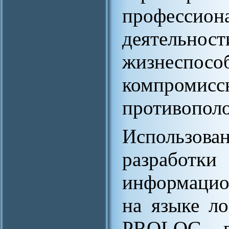
профессион
деятельност
жизнесп
компромисс
противополо
Использо
разрабо
информацио
на языке л
PROLOG, п