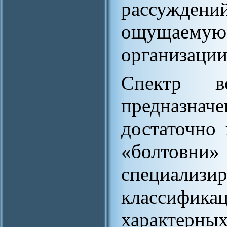
рассужде
ощущаему
организации
Спектр в
предназна
достаточно
«болтов
специали
классифика
характер