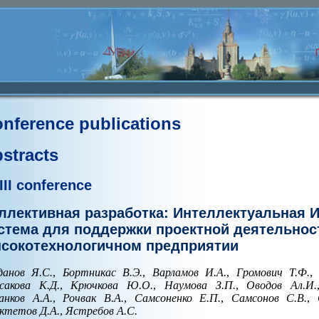
nference publications
stracts
III conference
ллективная разработка: Интеллектуальная
стема для поддержки проектной деятельнос
сокотехнологичном предприятии
данов Я.С.
,
Бортникас В.Э.
,
Варламов И.А.
,
Громович Т.Ф.
,
сакова К.Д.
,
Крючкова Ю.О.
,
Наумова З.П.
,
Оводов Ал.И.
анков А.А.
,
Рочвак В.А.
,
Самсоненко Е.П.
,
Самсонов С.В.
,
ктетов Д.А.
,
Ястребов А.С.