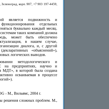
Зеленоград, корп. 907, +7 903 197-4459,
ний является подвижность и
функционирования отдельных
еняться буквально каждый месяц.
 системам таких компаний должна
едь, может быть обеспечено
ктуализация, в нашем случае,
рганизации диалога, и, с другой
декларативных «объяснений»),
новых логических выводов.
зовании методологического и
ИС на предприятиях, научно и
я МДТ», в которой была создана
активно осваиваемая в процессе
огий»).
 - М., Вильямс, 2004 г.
ды решения сложных проблем. М.,