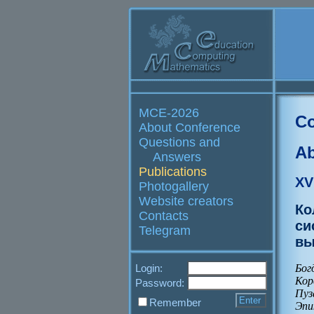
MCE-2026
Co
About Conference
Questions and
Ab
Answers
Publications
XV
Photogallery
Website creators
Ко
Contacts
си
Telegram
вы
Бог
Login:
Кор
Password:
Пуз
Remember
Эпи