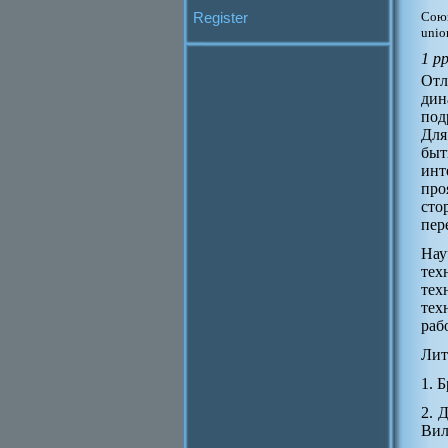
Register
Союз
unio
1 p
От
ди
под
Для
бы
инт
про
сто
пер
Нау
тех
тех
тех
раб
Лит
1. 
2. 
Вил