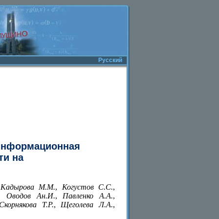
Русский
 Информационная
ти на
Кадырова М.М.
,
Когустов С.С.
,
,
Оводов Ан.И.
,
Павленко А.А.
,
Скорнякова Т.Р.
,
Щеголева Л.А.
,