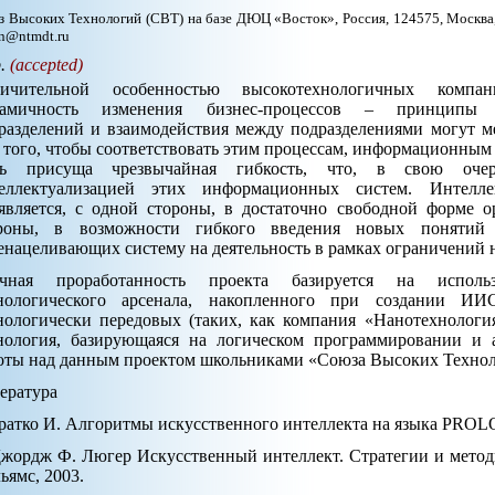
 Высоких Технологий (СВТ) на базе ДЮЦ «Восток», Россия, 124575, Москва, 
n@ntmdt.ru
p.
(accepted)
личительной особенностью высокотехнологичных компа
намичность изменения бизнес-процессов – принципы 
разделений и взаимодействия между подразделениями могут м
 того, чтобы соответствовать этим процессам, информационным
ть присуща чрезвычайная гибкость, что, в свою очер
еллектуализацией этих информационных систем. Интелле
является, с одной стороны, в достаточно свободной форме о
роны, в возможности гибкого введения новых понятий (
енацеливающих систему на деятельность в рамках ограничений 
чная проработанность проекта базируется на исполь
нологического арсенала, накопленного при создании И
нологически передовых (таких, как компания «Нанотехнологи
нология, базирующаяся на логическом программировании и 
оты над данным проектом школьниками «Союза Высоких Технол
ература
Братко И. Алгоритмы искусственного интеллекта на языка PROLOG
Джордж Ф. Люгер Искусственный интеллект. Стратегии и мето
ьямс, 2003.