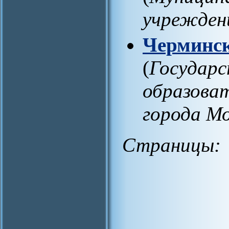
учрежден
Черминск
(
Государ
образова
города М
Страницы: