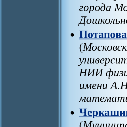
города М
Дошкольн
Потапова
(
Московск
университ
НИИ физи
имени А.Н
математи
Черкашин
(
Муниципа