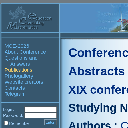
MCE-2026
Conferenc
About Conference
Questions and
Answers
Abstracts
Publications
Photogallery
Website creators
XIX confe
Contacts
Telegram
Studying N
Login:
Password:
Authors
:
C
Remember