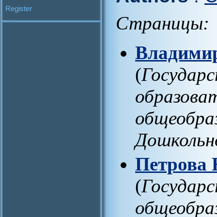
Register
Страницы:
Владимир
(
Государ
образоват
общеобра
Дошкольн
Петрова 
(
Государ
общеобра