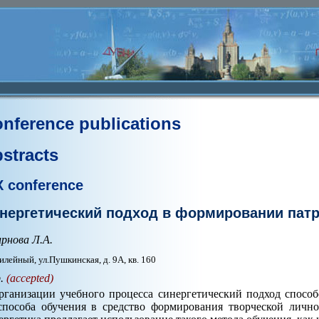
nference publications
stracts
X conference
нергетический подход в формировании пат
рнова Л.А.
илейный, ул.Пушкинская, д. 9А, кв. 160
p.
(accepted)
рганизации учебного процесса синергетический подход спосо
способа обучения в средство формирования творческой лично