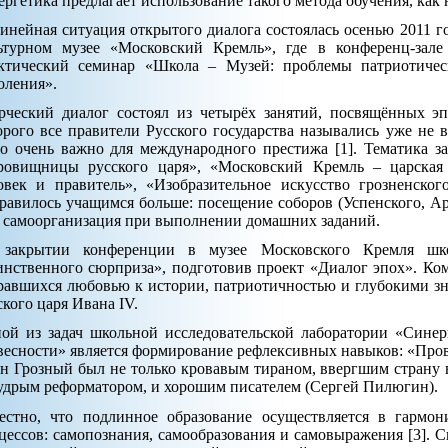
ергетика предлагает использование такого метода обучения, как
инейная ситуация открытого диалога состоялась осенью 2011 г
ьтурном музее «Московский Кремль», где в конференц-зал
ктический семинар «Школа – Музей: проблемы патриотичес
оления».
рческий диалог состоял из четырёх занятий, посвящённых эп
орого все правители Русского государства назывались уже не 
о очень важно для международного престижа [1]. Тематика з
ровищницы русского царя», «Московский Кремль – царская
овек и правитель», «Изобразительное искусство грозненског
равилось учащимся больше: посещение соборов (Успенского, Ар
 самоорганизация при выполнении домашних заданий.
закрытии конференции в музее Московского Кремля шко
инственного сюрприза», подготовив проект «Диалог эпох». Ко
равшихся любовью к истории, патриотичностью и глубокими з
ского царя Ивана IV.
ой из задач школьной исследовательской лаборатории «Синер
весности» является формирование рефлексивных навыков: «Пров
н Грозный был не только кровавым тираном, ввергшим страну 
удрым реформатором, и хорошим писателем (Сергей Пилюгин).
естно, что подлинное образование осуществляется в гармо
цессов: самопознания, самообразования и самовыражения [3]. 