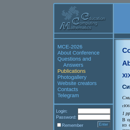
MCE-2026
Co
About Conference
Questions and
Ab
Answers
Publications
XI
Photogallery
Website creators
Си
Contacts
Telegram
Сми
г.Юб
Login:
1 p
Password:
В о
из 
Remember