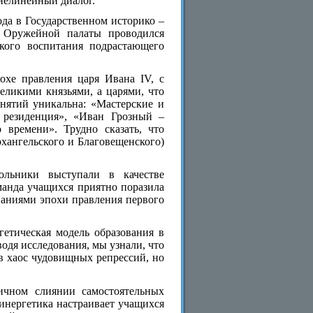
 нелинейный диалог.
ода в Государственном историко –
е Оружейной палаты проводился
кого воспитания подрастающего
охе правления царя Ивана IV, с
великими князьями, а царями, что
анятий уникальна: «Мастерские и
 резиденция», «Иван Грозный –
о времени». Трудно сказать, что
хангельского и Благовещенского)
льники выступали в качестве
манда учащихся приятно поразила
наниями эпохи правления первого
гетическая модель образования в
одя исследования, мы узнали, что
в хаос чудовищных репрессий, но
ничном слиянии самостоятельных
Синергетика настраивает учащихся