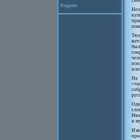
син
Register
Нел
кул
пра
пок
Тво
кот
был
сок
чел
пон
или
На 
«та
соб
рус
Одн
сло
Ива
и м
Изв
про