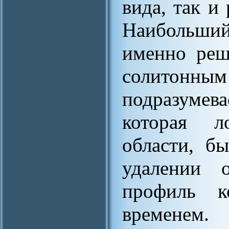
вида, так и
Наибольши
именно реш
солитонным
подразуме
которая л
области, б
удалении 
профиль к
временем.