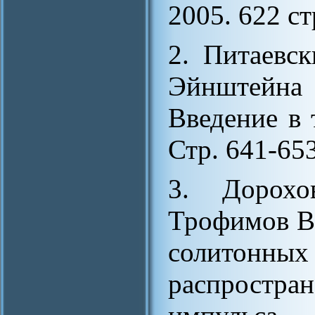
2005. 622 cт
2. Питаевс
Эйнштейна
Введение в 
Стр. 641-653
3. Дорохо
Трофимов В
солитон
распростр