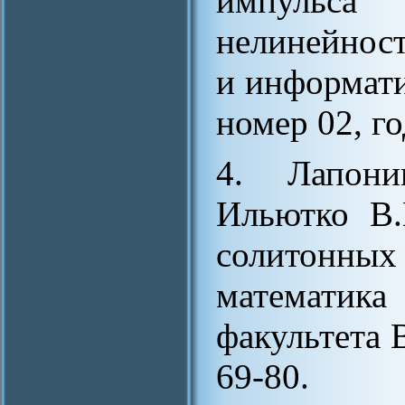
импульса
нелинейност
и информати
номер 02, го
4. Лапони
Ильютко В.
солитонны
математик
факультета 
69-80.