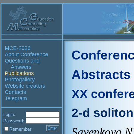
MCE-2026
Conferenc
About Conference
Questions and
Answers
Abstracts
Publications
Photogallery
Website creators
XX confer
Contacts
Telegram
2-d solito
Login:
Password:
Savenkova N.
Remember