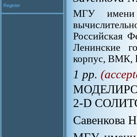
Register
МГУ имени 
вычислитель
Российская Ф
Ленинские го
корпус, ВМК, 
1 pp.
(accept
МОДЕЛИР
2-D СОЛИ
Савенкова Н