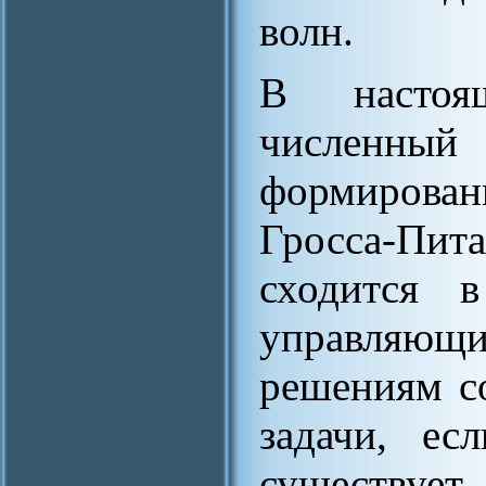
волн.
В настоящ
численный
формировани
Гросса-Пи
сходится в
управляющ
решениям с
задачи, ес
существуе