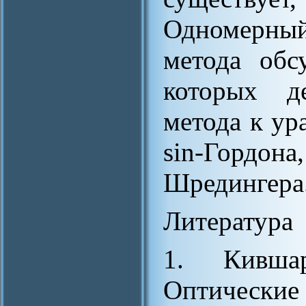
Одномерны
метода обс
которых де
метода к ур
sin-Гордон
Шредингера
Литература
1. Кивша
Оптические