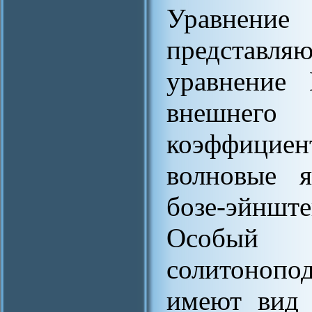
Уравнени
представл
уравнение 
внешнег
коэффициен
волновые я
бозе-эйнш
Особый 
солитоноп
имеют вид 