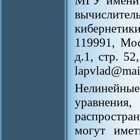
МГУ имени 
вычисли
кибернетик
119991, Мо
д.1, стр. 5
lapvlad@mai
Нелиней
уравне
распростра
могут имет