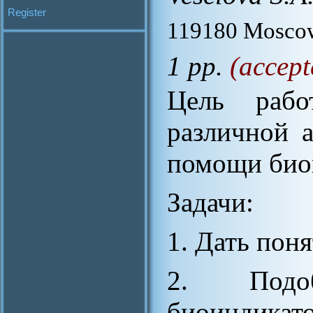
Register
119180 Moscow
1 pp.
(accept
Цель рабо
различной 
помощи био
Задачи:
1. Дать пон
2. Подо
биоиндикато