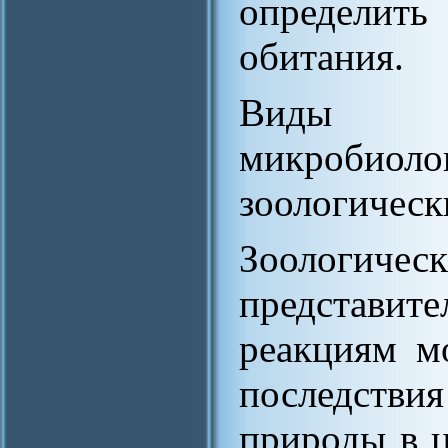
определи
обитания.
Виды 
микробиол
зоологическ
Зоологиче
представит
реакциям м
последстви
природы в ц