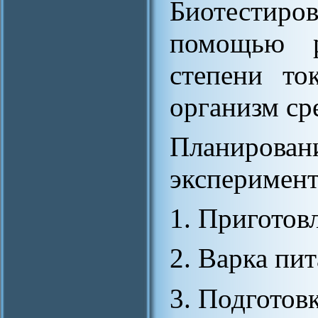
Биотестиро
помощью р
степени то
организм ср
Планиро
эксперимент
1. Приготов
2. Варка пи
3. Подготов