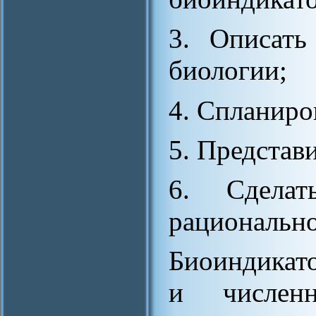
3. Описать
биологии;
4. Спланиро
5. Представи
6. Сдела
рационально
Биоиндикато
и численн