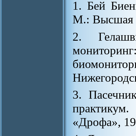
1. Бей Биен
М.: Высшая 
2. Гелашв
монитор
биомонитори
Нижегородск
3. Пасечни
практикум
«Дрофа», 1