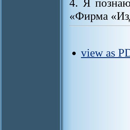
4. Я позна
«Фирма «Изд
view as PD