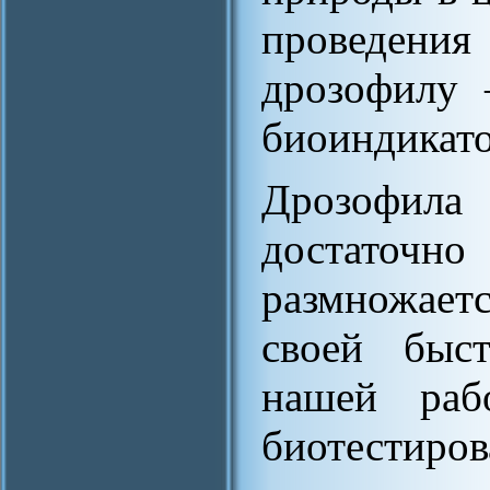
проведени
дрозофилу 
биоиндикато
Дрозофил
достаточ
размножаетс
своей быс
нашей раб
биотестиров