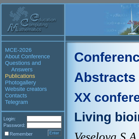
MCE-2026
Conferenc
About Conference
Questions and
Answers
Abstracts
Publications
Photogallery
Website creators
XX confer
Contacts
Telegram
Living bio
Login:
Password:
Veselova S.A
Remember