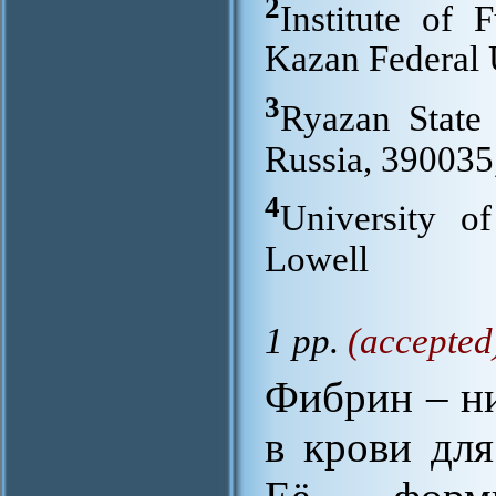
2
Institute of
Kazan Federal 
3
Ryazan State 
Russia, 390035
4
University o
Lowell
1 pp.
(accepted
Фибрин – ни
в крови для