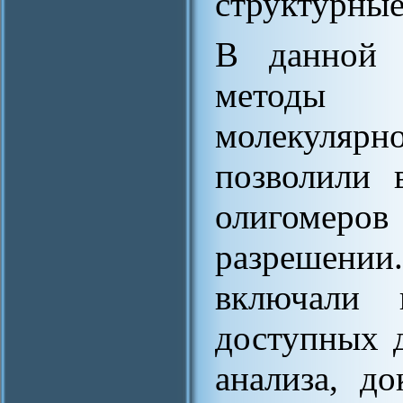
структурные
В данной 
методы
молекулярн
позволили 
олигомеро
разрешени
включали 
доступных 
анализа, д