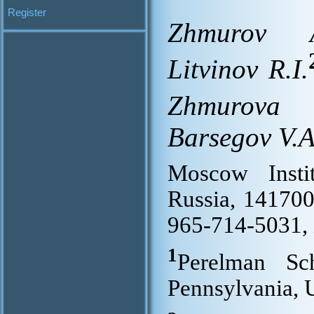
Register
Zhmurov A
Litvinov R.I.
Zhmurova
Barsegov V.A
Moscow Insti
Russia, 141700,
965-714-5031
1
Perelman Sc
Pennsylvania, 