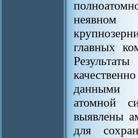
полноатомн
неявном 
крупнозерн
главных ко
Результа
качественно
данными 
атомной с
выявлены а
для сохран