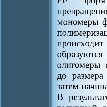
Её форми
превращен
мономеры ф
полимериза
происход
образуются
олигомеры 
до размера
затем начин
В результа