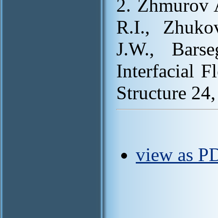
2. Zhmurov A
R.I., Zhuko
J.W., Bars
Interfacial F
Structure 24
view as PD