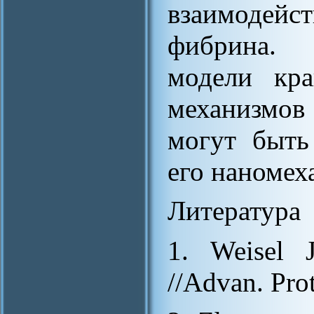
взаимодей
фибрина. 
модели кр
механизмо
могут быть
его наномеха
Литература
1. Weisel 
//Advan. Pro