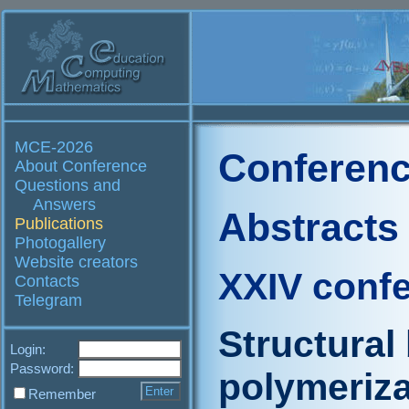
MCE-2026
Conferenc
About Conference
Questions and
Answers
Abstracts
Publications
Photogallery
Website creators
XXIV conf
Contacts
Telegram
Structural 
Login:
Password:
polymeriza
Remember