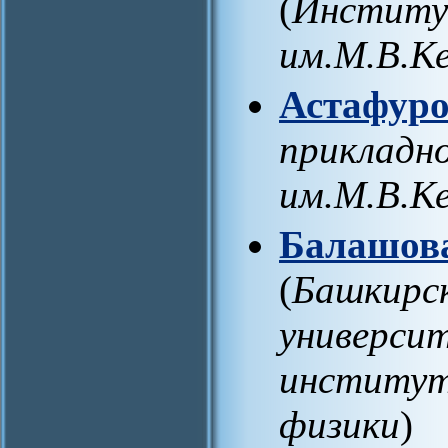
(
Институ
им.М.В.К
Астафуро
прикладн
им.М.В.К
Балашова
(
Башкирск
универси
институт
физики
)