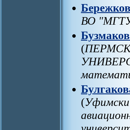
Бережков
ВО "МГТ
Бузмако
(
ПЕРМСК
УНИВЕРСИ
математи
Булгаков
(
Уфимски
авиацион
универси