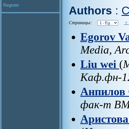
Register
Authors
:
C
Страницы:
>
Egorov V
Media, Arc
Liu wei
(
М
Каф.фн-1
Анпилов 
фак-т В
Аристова