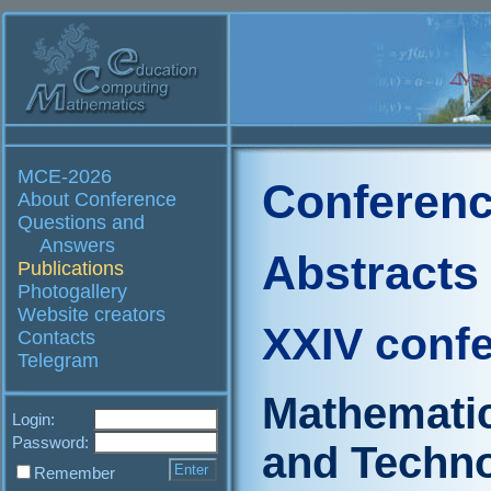
MCE-2026
Conferenc
About Conference
Questions and
Answers
Abstracts
Publications
Photogallery
Website creators
XXIV conf
Contacts
Telegram
Mathematic
Login:
Password:
and Techn
Remember