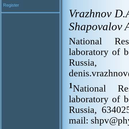
Register
Vrazhnov D.
Shapovalov A
National Res
laboratory of 
Russia,
denis.vrazhno
1
National Re
laboratory of 
Russia, 63402
mail: shpv@phy