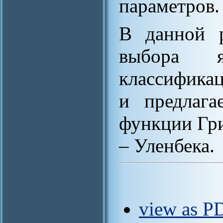
параметров.
В данной р
выбора 
классифика
и предлага
функции Гр
– Уленбека.
view as PD