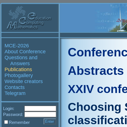
MCE-2026
Conferenc
About Conference
Questions and
Answers
Abstracts
Publications
Photogallery
Website creators
XXIV conf
Contacts
Telegram
Choosing 
Login:
Password:
classifica
Remember