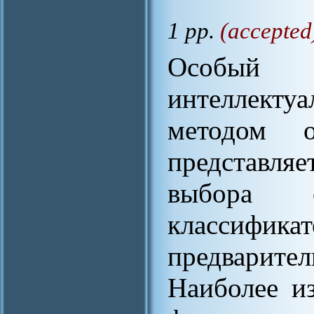
1 pp.
(accepted
Особый
интеллект
методом 
представля
выбора о
классификат
предварит
Наиболее и