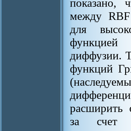
показано, 
между RBF
для высок
функцией
диффузии. Т
функций Гр
(наследуе
дифференц
расширить 
за счет в