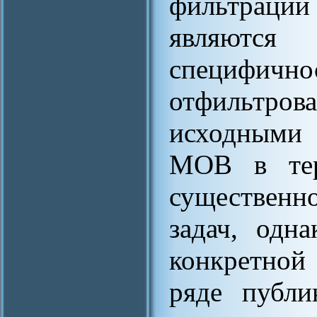
фильтрации
являютс
специфичн
отфильтров
исходными 
МОВ в тер
существенн
задач, одн
конкретной 
ряде публи