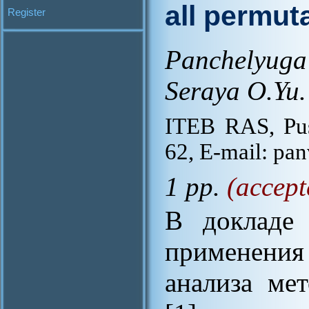
all permut
Register
Panchelyug
Seraya O.Yu.
ITEB RAS, Push
62, E-mail: p
1 pp.
(accept
В докладе 
применения
анализа ме