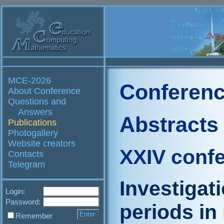
MCE-2026
Conferenc
About Conference
Questions and
Answers
Abstracts
Publications
Photogallery
Website creators
XXIV conf
Contacts
Telegram
Investigati
Login:
Password:
periods in 
Remember