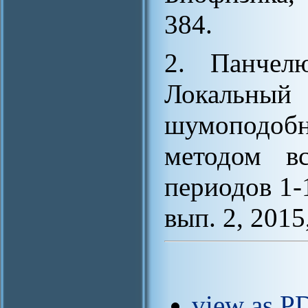
384.
2. Панчел
Локальны
шумоподо
методом вс
периодов 1-1
вып. 2, 2015
view as PD