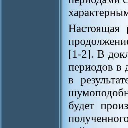
характерным
Настоящая 
продолжени
[1-2]. В док
периодов в 
в результа
шумоподобн
будет прои
полученно