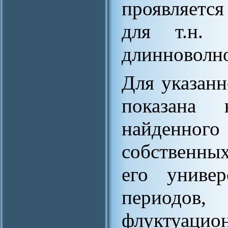
проявляется
для т.н. 
длинноволно
Для указанн
показана 
найденно
собственны
его универ
период
флуктуацио