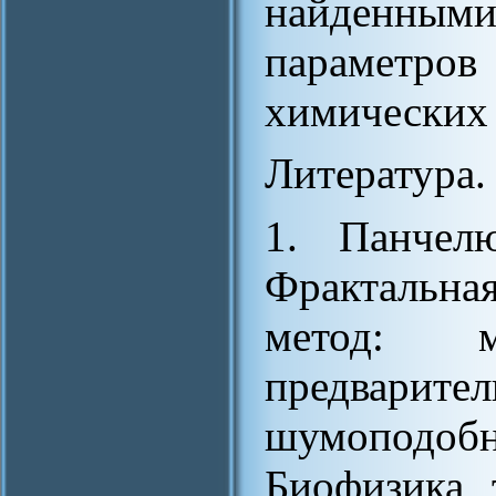
найденным
параметр
химических 
Литература.
1. Панчел
Фрактальная
метод: 
предварите
шумоподоб
Биофизика, т