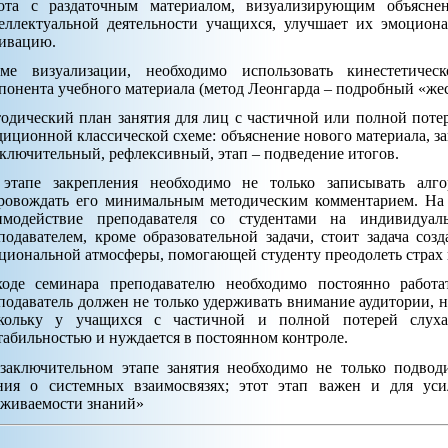
ота с раздаточным материалом, визуализирующим объяснени
еллектуальной деятельности учащихся, улучшает их эмоцион
ивацию.
ме визуализации, необходимо использовать кинестетичес
понента учебного материала (метод Леонгарда – подробный «жес
одический план занятия для лиц с частичной или полной потер
диционной классической схеме: объяснение нового материала, за
аключительный, рефлексивный, этап – подведение итогов.
этапе закрепления необходимо не только записывать алг
ровождать его минимальным методическим комментарием. На 
имодействие преподавателя со студентами на индивидуа
подавателем, кроме образовательной задачи, стоит задача соз
циональной атмосферы, помогающей студенту преодолеть страх
оде семинара преподавателю необходимо постоянно работа
подаватель должен не только удерживать внимание аудитории, н
кольку у учащихся с частичной и полной потерей слуха
табильностью и нуждается в постоянном контроле.
заключительном этапе занятия необходимо не только подводи
ния о системных взаимосвязях; этот этап важен и для у
живаемости знаний»