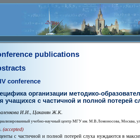
nference publications
stracts
IV conference
ецифика организации методико-образовате
я учащихся с частичной и полной потерей с
аленкова И.И.
,
Цаканян Ж.К.
иализированный учебно-научный центр МГУ им. М.В.Ломоносова, Москва, ул.
p.
(accepted)
денты с частичной и полной потерей слуха нуждаются в макси