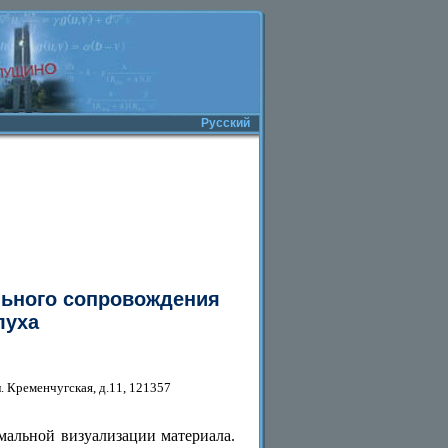
Русский
льного сопровождения
луха
 Кременчугская, д.11, 121357
мальной визуализации материала.