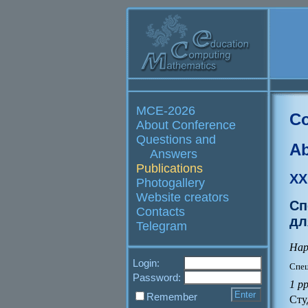
MCE-2026
Co
About Conference
Questions and
Ab
Answers
Publications
XX
Photogallery
Website creators
Сп
Contacts
дл
Telegram
Нар
Login:
Спец
Password:
1 p
Remember
Сту