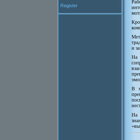
Раб
Register
инт
мот
Кро
ком
Мет
тра
и з
На 
соп
вза
пре
эмо
В х
пре
пос
нес
На 
зна
«вы