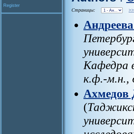
Register
Страницы:
>>
Андреева
Петербур
университ
Кафедра 
к.ф.-м.н.
Ахмедов 
(
Таджикс
университ
исследов