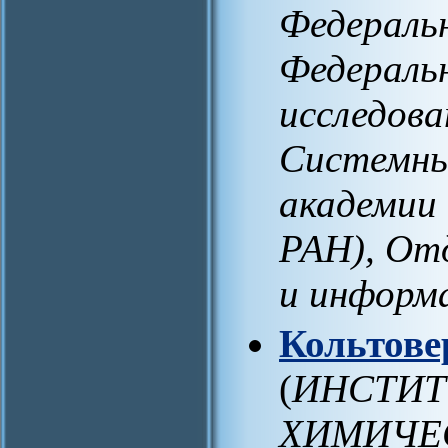
Федераль
Федераль
исследов
Системны
академии
РАН), От
и информ
Кольтове
(
ИНСТИТ
ХИМИЧЕС