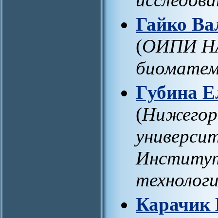
Гайко Ва
(
ОИПИ НА
биомате
Губина Е
(
Нижегор
университ
Институт
технолог
Карачик 