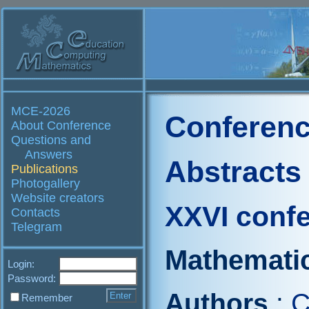
MCE-2026
Conferenc
About Conference
Questions and
Answers
Abstracts
Publications
Photogallery
Website creators
XXVI conf
Contacts
Telegram
Mathematic
Login:
Password:
Authors
:
C
Remember