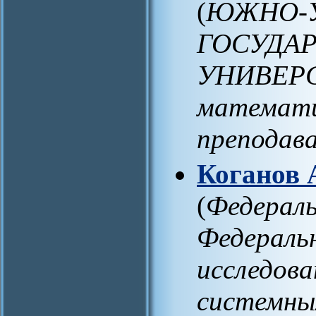
(
ЮЖНО-
ГОСУДА
УНИВЕРС
математи
преподав
Коганов 
(
Федераль
Федераль
исследов
системных