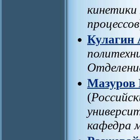
кинетики 
процессов
Кулагин 
политехн
Отделени
Мазуров
(
Российск
университ
кафедра 