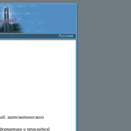
Русский
лаб. математического
форматики и прикладной