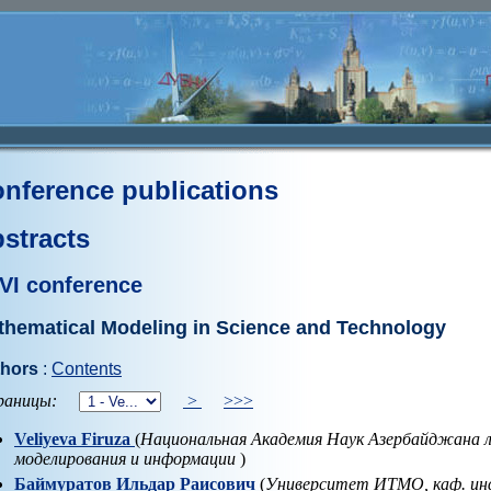
nference publications
stracts
VI conference
thematical Modeling in Science and Technology
hors
:
Contents
аницы:
>
>>>
Veliyeva Firuza
(
Национальная Академия Наук Азербайджана 
моделирования и информации
)
Баймуратов Ильдар Раисович
(
Университет ИТМО, каф. ин