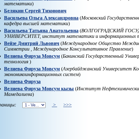
математики
)
Белякин Сергей Тихонович
Васильева Ольга Александровна
(
Московский Государствен
кафедра высшей математики
)
Васильева Татьяна Анатольевна
(
ВОЛГОГРАДСКИЙ ГОС
УНИВЕРСИТЕТ, институт математики и информационных т
Вейзе Дмитрий Львович
(
Международное Общество Междисц
Симметрии , Международное Консультативное Правление
)
Велиева Фируза Мовсум
(
Бакинский Государственный Униве
технология
)
Велиева Фируза Мовсум
(
Азербайджанский Университет Ко
экономикоинформационных систем
)
Велиева Фируза
Велиева Фируза Мовсум кызы
(
Институт Нефтехимических 
Мамедалиева
)
аницы:
>
>>>