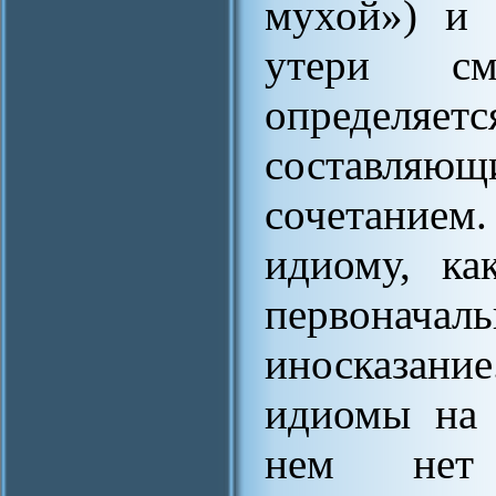
мухой») и 
утери см
определя
составляющ
сочетанием.
идиому, ка
первоначал
иносказани
идиомы на 
нем нет