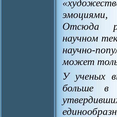
«художест
эмоциями,
Отсюда р
научном тек
научно-поп
может толь
У ученых в
больше в 
утвердивши
единообр