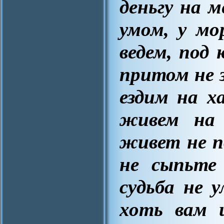
деньгу на 
умом, у мо
ведем, под 
притом не 
ездим на х
живем на
живет не по
не сыпьте 
судьба не 
хоть вам 