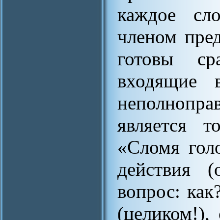
каждое сло
членом пред
готовы ср
входящие 
неполнопра
является т
«Сломя голо
действия (
вопрос: как
(целиком!),