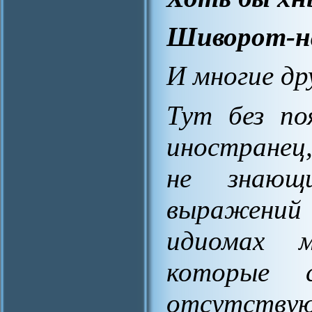
Шиворот-н
И многие др
Тут без по
иностранец
не знающ
выражений 
идиомах м
которые 
отсутству