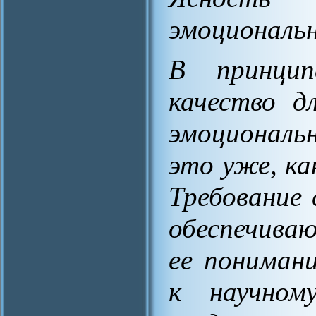
эмоциональ
В принцип
качество д
эмоциональ
это уже, ка
Требование
обеспечива
ее понимани
к научном