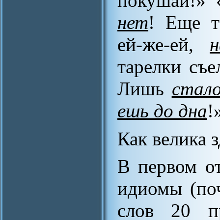
покушай!»
нет
! Еще т
ей-же-ей,
н
тарелки съ
Лишь
стал
ешь до дна
!
Как велика 
В первом от
идиомы (по
слов 20 п