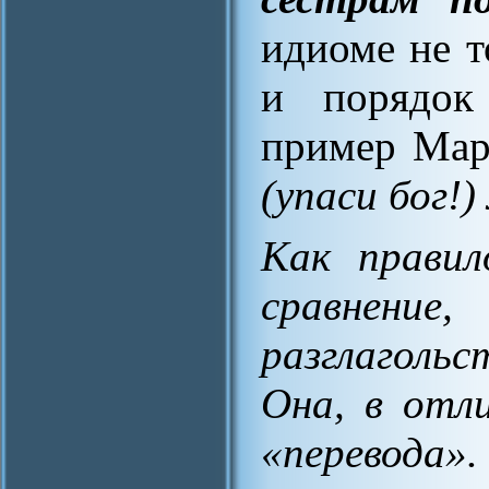
идиоме не т
и порядок
пример Ма
(упаси бог!)
Как правил
сравнени
разглаголь
Она, в отл
«перевода».