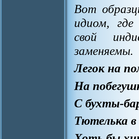
Вот образц
идиом, где
свой инд
заменяемы.
Легок на п
На побегуш
С бухты-б
Тютелька в
Хоть бы хн