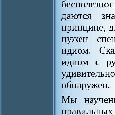
бесполезно
даются зн
принципе, 
нужен спец
идиом. Ска
идиом с ру
удивительн
обнаружен.
Мы научены
правильных 