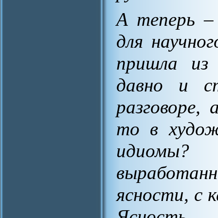
А теперь –
для научно
пришла из 
давно и с
разговоре, 
то в худож
идиомы? 
выработан
ясности, с 
Ясность