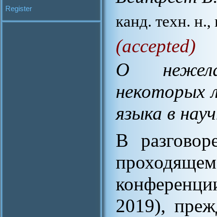
Register
канд. техн. н.
(accepted)
О нежелат
некоторых л
языка в нау
В разговор
проходящем
конференци
2019), преж