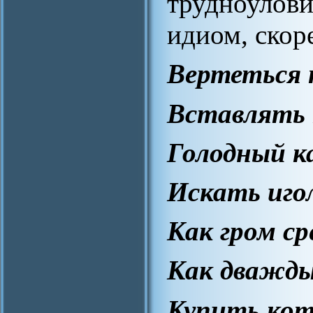
трудноулов
идиом, скор
Вертеться к
Вставлять 
Голодный к
Искать игол
Как гром ср
Как дважды
Купить кот