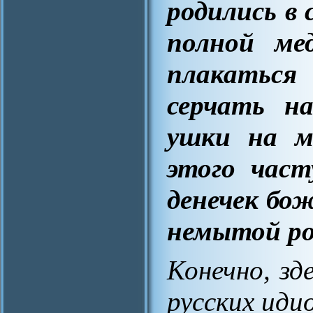
родились в 
полной мед
плакаться
серчать на
ушки на м
этого част
денечек бож
немытой р
Конечно, зд
русских иди