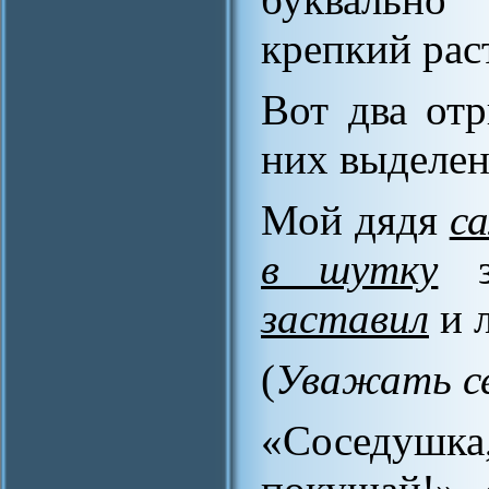
крепкий рас
Вот два от
них выделен
Мой дядя
с
в шутку
з
заставил
и 
(
Уважать се
«Соседуш