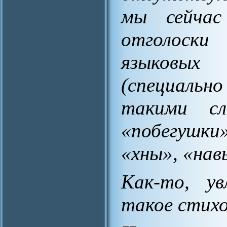
мы сейчас
отголоски
языковых 
(специаль
такими сл
«побегушки
«хны», «нав
Как-то, ув
такое стихо