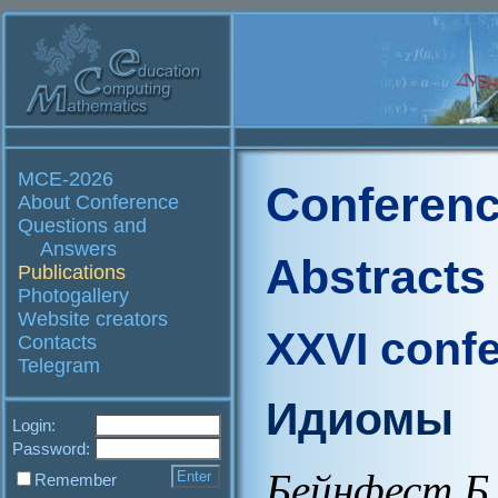
MCE-2026
Conferenc
About Conference
Questions and
Answers
Abstracts
Publications
Photogallery
Website creators
XXVI conf
Contacts
Telegram
Идиомы
Login:
Password:
Бейнфест Б.
Remember