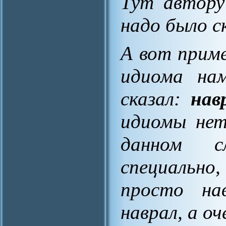
Тут автору 
надо было с
А вот приме
идиома нам
сказал:
нав
идиомы нет
данном с
специальн
просто на
наврал, а
оч