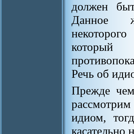
должен быт
Данное ж
некоторого
которы
противопок
Речь об иди
Прежде чем
рассмотри
идиом, тог
касательно 