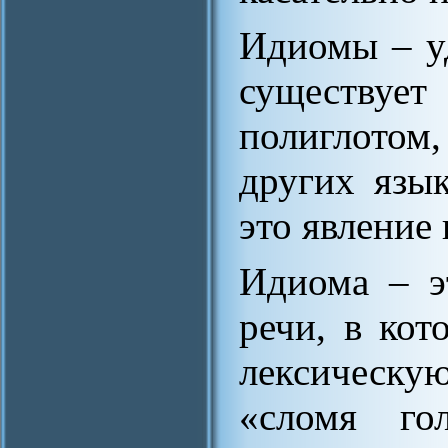
Идиомы – уд
существует
полиглотом,
других язык
это явление 
Идиома – э
речи, в ко
лексическу
«сломя го