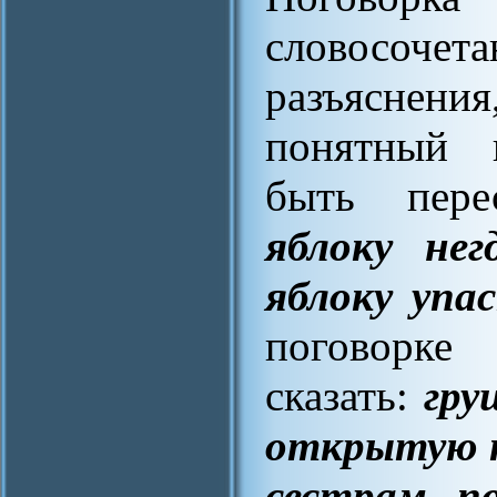
словосоче
разъяснени
понятный 
быть пере
яблоку нег
яблоку упа
поговорке
сказать:
гру
открытую ка
сестрам п