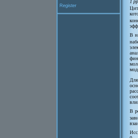
1 p
Register
Ци
кот
кон
эфф
В н
наб
эле
ана
фин
мол
мод
Для
осн
рас
соо
вли
В р
зав
вза
Исс
0 