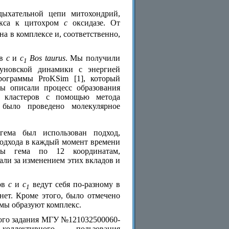
ыхательной цепи митохондрий,
кса к цитохром
с
оксидазе. От
на в комплексе и, соответственно,
ов
с
и
с
Bos taurus
. Мы получили
1
оуновской динамики с энергией
рограммы ProKSim [1], который
мы описали процесс образования
х кластеров с помощью метода
было проведено молекулярное
гема был использован подход,
о подхода в каждый момент времени
уры гема по 12 координатам,
ли за изменением этих вкладов и
мов
с
и
с
ведут себя по-разному в
1
нет. Кроме этого, было отмечено
омы образуют комплекс.
ного задания МГУ №121032500060-
лективного пользования