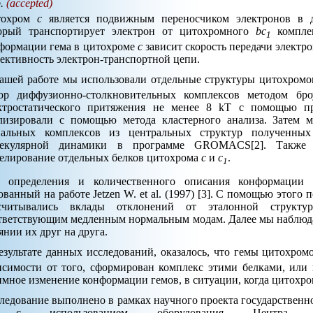
p.
(accepted)
тохром
с
является подвижным переносчиком электронов в д
орый транспортирует электрон от цитохромного
bc
компле
1
формации гема в цитохроме
с
зависит скорость передачи электро
ективность электрон-транспортной цепи.
ашей работе мы использовали отдельные структуры цитохром
ор диффузионно-столкновительных комплексов методом бр
ктростатического притяжения не менее 8 kT с помощью п
лизировали с помощью метода кластерного анализа. Затем 
альных комплексов из центральных структур полученны
екулярной динамики в программе GROMACS[2]. Также 
елирование отдельных белков цитохрома
с
и
с
.
1
 определения и количественного описания конформации 
ованный на работе Jetzen W. et al. (1997) [3]. С помощью этог
считывались вклады отклонений от эталонной структ
тветствующим медленным нормальным модам. Далее мы наблюда
янии их друг на друга.
езультате данных исследований, оказалось, что гемы цитохро
исимости от того, сформирован комплекс этими белками, или 
имное изменение конформации гемов, в ситуации, когда цитохр
ледование выполнено в рамках научного проекта государствен
с использованием оборудования Центра кол