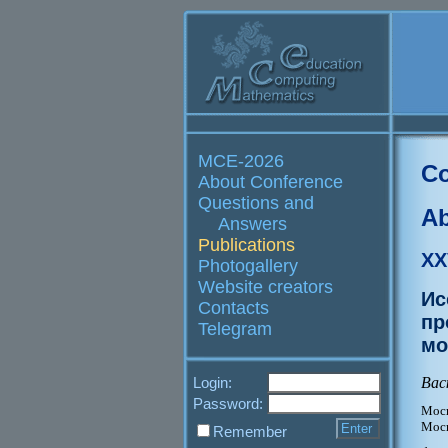
MCE-2026
Co
About Conference
Questions and
Ab
Answers
Publications
XX
Photogallery
Website creators
Ис
Contacts
пр
Telegram
мо
Вас
Login:
Password:
Моск
Моск
Remember