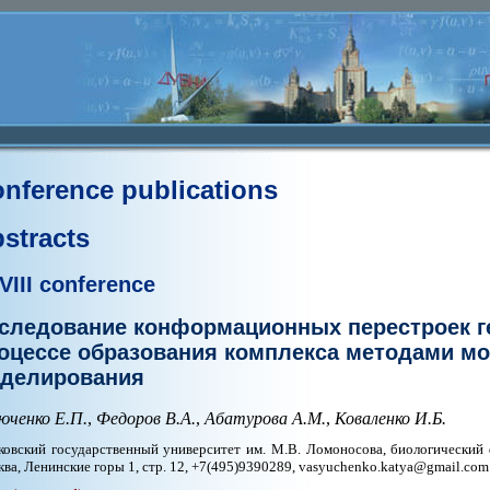
nference publications
stracts
VIII conference
следование конформационных перестроек ге
оцессе образования комплекса методами м
делирования
юченко Е.П.
,
Федоров В.А.
,
Абатурова А.М.
,
Коваленко И.Б.
овский государственный университет им. М.В. Ломоносова, биологический ф
ва, Ленинские горы 1, стр. 12, +7(495)9390289, vasyuchenko.katya@gmail.com