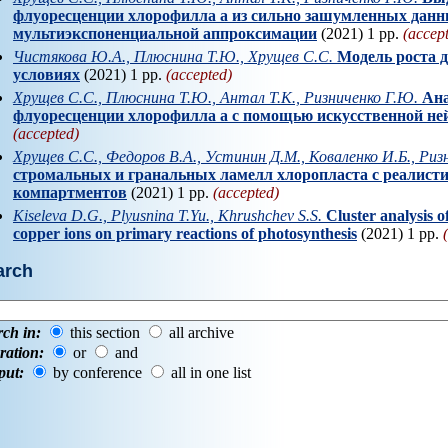
флуоресценции хлорофилла a из сильно зашумленных дан
мультиэкспоненциальной аппроксимации
(2021) 1 pp.
(accep
Чистякова Ю.А., Плюснина Т.Ю., Хрущев С.С.
Модель роста 
условиях
(2021) 1 pp.
(accepted)
Хрущев С.С., Плюснина Т.Ю., Антал Т.К., Ризниченко Г.Ю.
Ан
флуоресценции хлорофилла a с помощью искусственной не
(accepted)
Хрущев С.С., Федоров В.А., Устинин Д.М., Коваленко И.Б., Риз
стромальных и гранальных ламелл хлоропласта с реалист
компартментов
(2021) 1 pp.
(accepted)
Kiseleva D.G., Plyusnina T.Yu., Khrushchev S.S.
Cluster analysis o
copper ions on primary reactions of photosynthesis
(2021) 1 pp.
arch
rch in:
this section
all archive
ration:
or
and
put:
by conference
all in one list