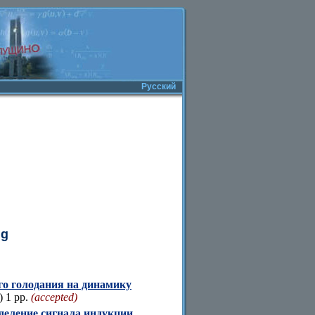
Русский
ng
го голодания на динамику
) 1 pp.
(accepted)
еление сигнала индукции