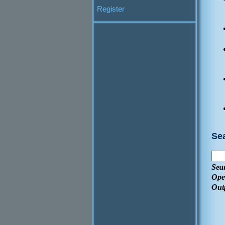
Register
Se
Sea
Ope
Out