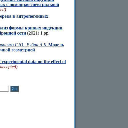
ных с помощью спектральной
ted)
дерева в антропогенных
ализ формы кривых индукции
йронной сети
(2021) 1 pp.
ниченко Г.Ю., Рубин А.Б.
Модель
ичной геометрией
f experimental data on the effect of
(accepted)