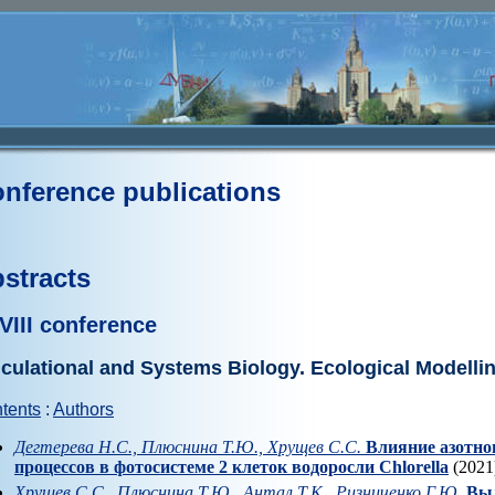
nference publications
stracts
VIII conference
culational and Systems Biology. Ecological Modelli
tents
:
Authors
Дегтерева Н.С., Плюснина Т.Ю., Хрущев С.С.
Влияние азотно
процессов в фотосистеме 2 клеток водоросли Chlorella
(2021
Хрущев С.С., Плюснина Т.Ю., Антал Т.К., Ризниченко Г.Ю.
Выд