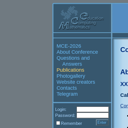
MCE-2026
Co
About Conference
Questions and
Answers
Publications
Ab
Photogallery
Website creators
XX
Contacts
Telegram
Cal
Con
Login:
Password:
Remember