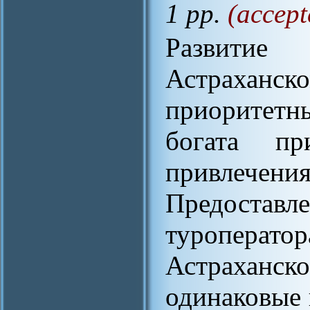
1 pp.
(accept
Развитие
Астраханско
приоритетны
богата пр
привлече
Предостав
туроперат
Астраханско
одинаковые 