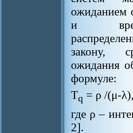
ожиданием 
и време
распредел
закону, с
ожидания о
формуле:
T
= ρ /(μ-λ)
q
где ρ – инте
2].