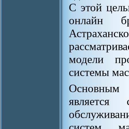
С этой цель
онлайн б
Астраханс
рассматрив
модели пр
системы мас
Основным 
является 
обслужива
систем ма