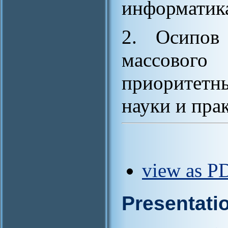
информатика
2. Осипов 
массово
приоритетн
науки и прак
view as PD
Presentati