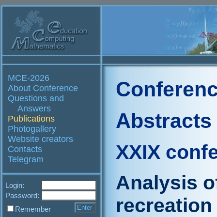
MCE-2026
Conferenc
About Conference
Questions and
Answers
Abstracts
Publications
Photogallery
Website creators
XXIX conf
Contacts
Telegram
Analysis o
Login:
Password:
recreation
Remember