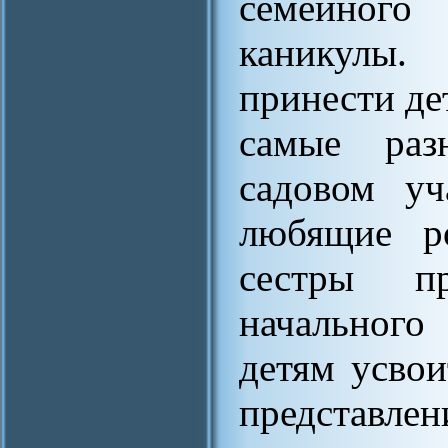
семейного
каникулы.
принести де
самые раз
садовом уч
любящие ро
сестры п
начального
детям усвои
представл