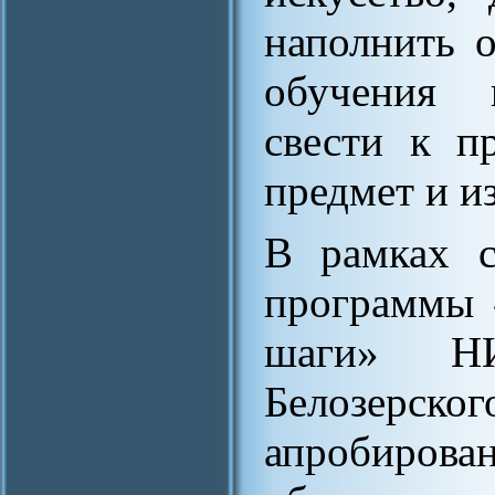
наполнить 
обучения 
свести к п
предмет и и
В рамках с
программы 
шаги» Н
Белозерс
апробиров