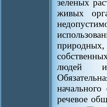
зеленых рас
живых орг
недопуст
использо
природны
собственны
людей и
Обязательна
начального 
речевое общ