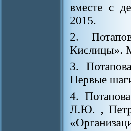
вместе с д
2015.
2. Потапо
Кислицы». М
3. Потапов
Первые шаги
4. Потапова
Л.Ю. , Пет
«Организац