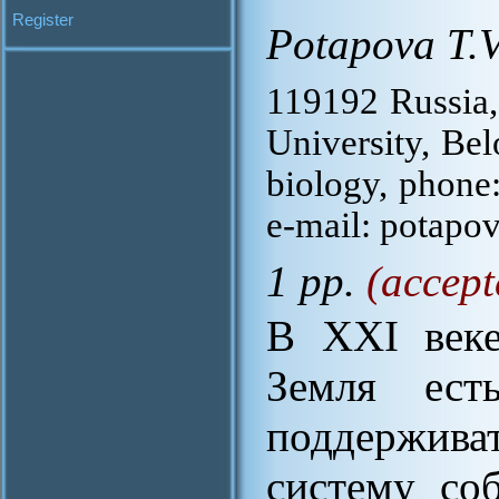
Register
Potapova T.V
119192 Russia
University, Bel
biology, phone
e-mail: potapo
1 pp.
(accept
В XXI веке
Земля ес
поддержив
систему со