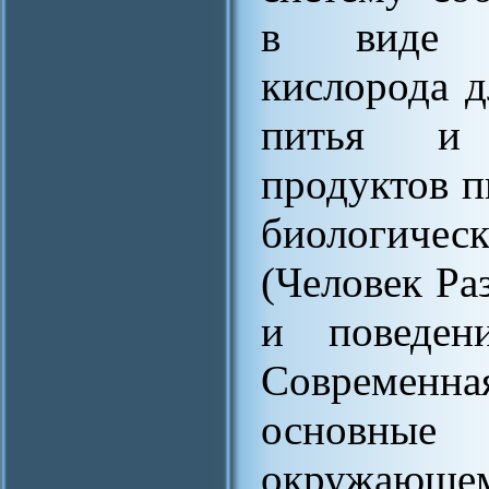
в виде д
кислорода д
питья и 
продуктов п
биологиче
(Человек Ра
и поведени
Современна
основные 
окружающ