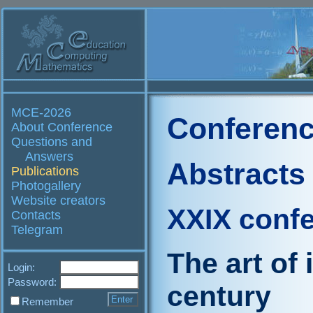
MCE-2026
Conferenc
About Conference
Questions and
Answers
Abstracts
Publications
Photogallery
Website creators
XXIX conf
Contacts
Telegram
The art of 
Login:
Password:
century
Remember