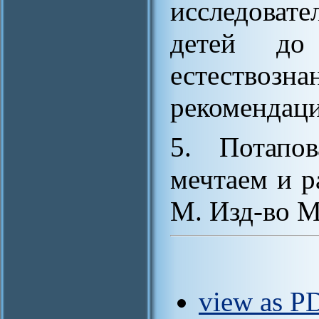
исследоват
детей до
естество
рекомендаци
5. Потапо
мечтаем и р
М. Изд-во М
view as PD