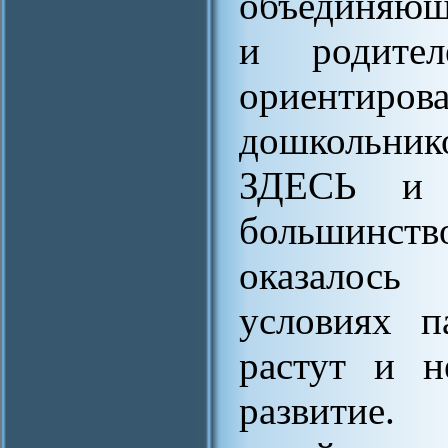
объединяющ
и родите
ориентиров
дошкольник
ЗДЕСЬ и 
большинст
оказалось
условиях п
растут и н
развитие.