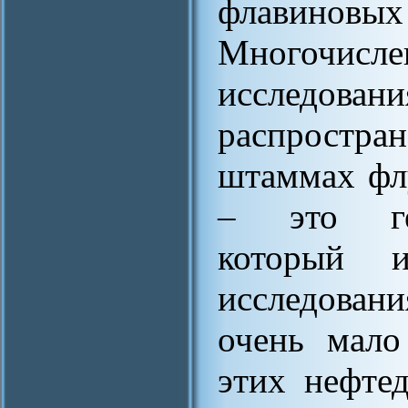
флавино
Многочи
исследова
распростра
штаммах фл
– это ген
который 
исследован
очень мало
этих нефтед