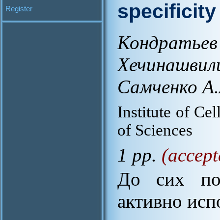
specificity
Register
Кондрать
Хечинашви
Самченко А.
Institute of Ce
of Sciences
1 pp.
(accept
До сих по
активно исп