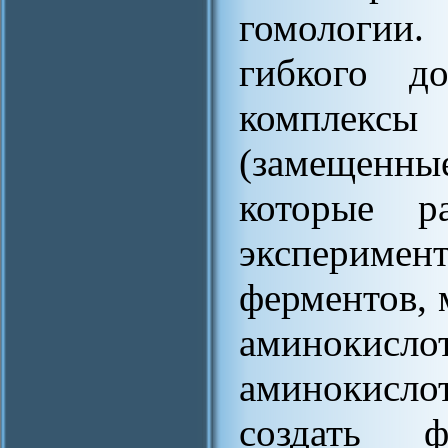
гомологии
гибкого д
комплексы
(замещенны
которые р
эксперимен
ферментов, 
аминокисл
аминокисло
создать 