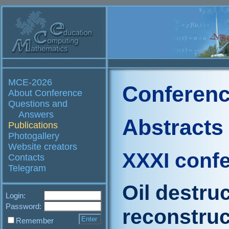
MCE-2026
Conferenc
About Conference
Questions and
Answers
Abstracts
Publications
Photogallery
Website creators
XXXI conf
Contacts
Telegram
Oil destru
Login:
Password:
reconstruc
Remember