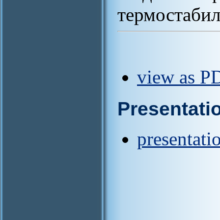
термостабил
view as PD
Presentati
presentati