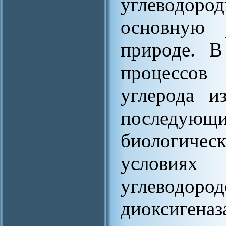
углеводоро
основную 
природе. В
процессов
углерода и
последую
биологичес
условиях 
углеводоро
диоксиг