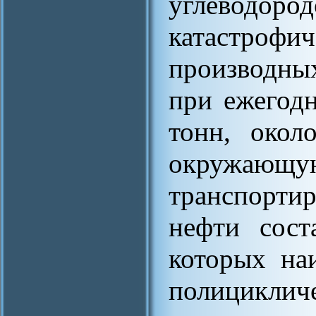
углеводоро
катастрофи
производны
при ежегод
тонн, окол
окружающую 
транспорти
нефти сост
которых на
полицикл