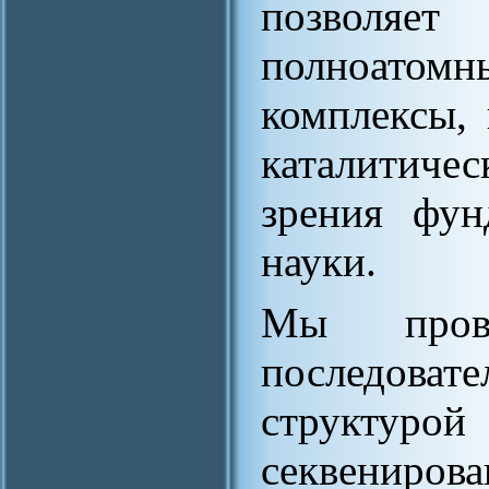
позволяет
полноатом
комплексы,
каталитичес
зрения фун
науки.
Мы пров
последовате
структу
секвениров