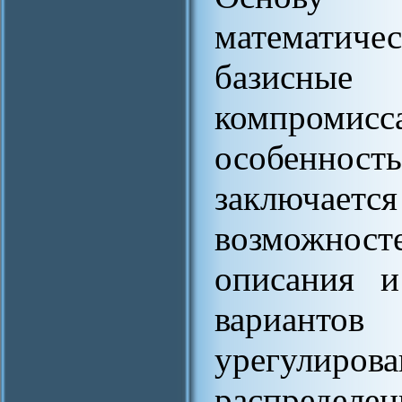
математич
базисны
компромисс
особенно
заключаетс
возможнос
описания и
вариант
урегулиров
распределе