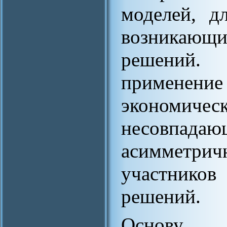
моделей, д
возникающи
решений.
применение
экономи
несовпадаю
асимметри
участник
решений.
Основу 