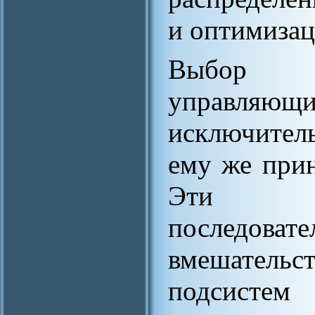
и оптимиза
Выбор ст
управляющ
исключител
ему же прин
Эти стр
последо
вмешательс
подсистем 