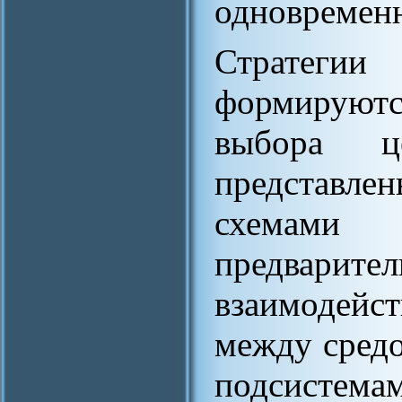
одновременн
Стратеги
формируютс
выбора 
представл
схемами (
предварите
взаимодейс
между средо
подсистема