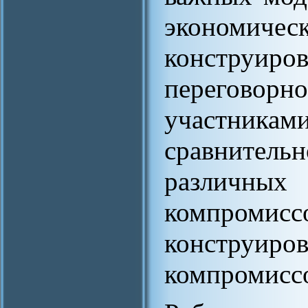
экономи
констру
переговор
участни
сравнитель
различных
компром
конструиро
компромисс