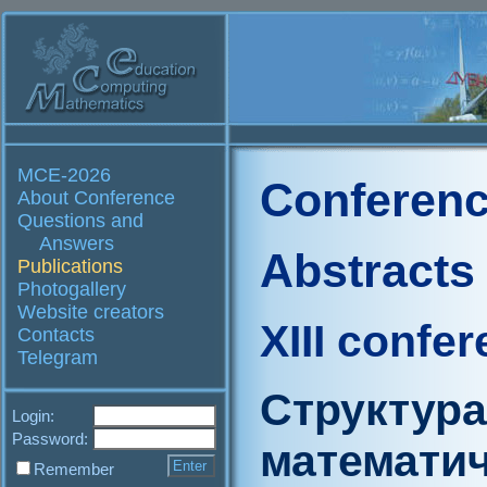
MCE-2026
Conferenc
About Conference
Questions and
Answers
Abstracts
Publications
Photogallery
Website creators
XIII confe
Contacts
Telegram
Структура
Login:
Password:
математи
Remember