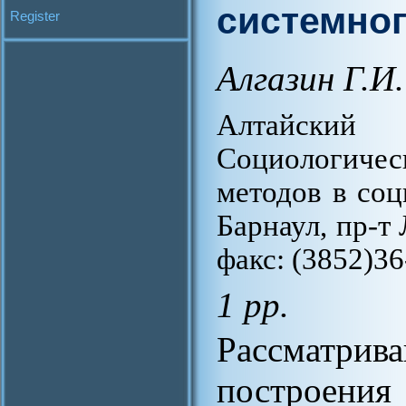
системно
Register
Алгазин Г.И.
Алтайский г
Социологиче
методов в соц
Барнаул, пр-т 
факс: (3852)36
1 pp.
Рассмат
построения