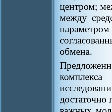
центром; ме
между сред
параметром
согласован
обмена.
Предложенн
комплекса 
исследован
достаточно 
важных мод