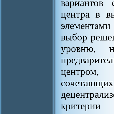
вариантов 
центра в в
элементам
выбор реше
уровню, 
предварит
центром,
сочетающ
децентрал
критерии