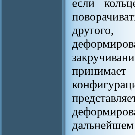
если кольц
поворачиват
другого,
деформиров
закручив
принимает
конфигурац
представля
деформи
дальнейшем