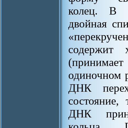
колец. В с
двойная сп
«перекруч
содержит 
(принимае
одиночном р
ДНК перех
состояние, 
ДНК прин
кольца. 