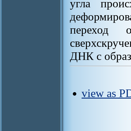
угла проис
деформиро
переход 
сверхскруч
ДНК с образ
view as P