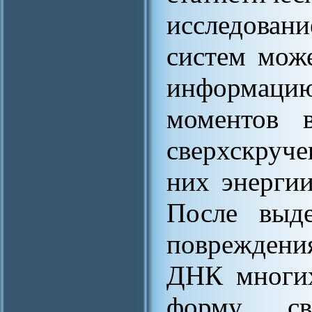
исследовани
систем мож
информац
моментов в
сверхскруч
них энергии
После выде
повреждени
ДНК многих
форму све