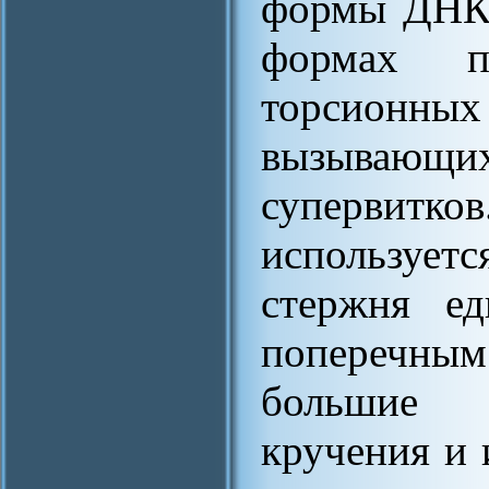
формы ДНК 
формах п
торсион
вызывающи
супервит
используе
стержня е
поперечным
большие 
кручения и 