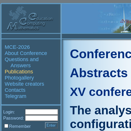
MCE-2026
Conferenc
About Conference
Questions and
Answers
Abstracts
Publications
Photogallery
Website creators
XV confer
Contacts
Telegram
The analys
Login:
Password:
configurat
Remember