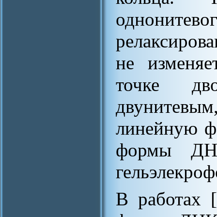
одноните
релаксиров
не изменяе
точке дв
двунитев
линейную ф
формы ДНК
гельэлекроф
В работах [