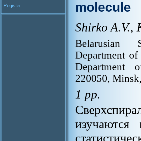
molecule
Register
Shirko A.V.
,
Belarusian S
Department of
Department o
220050, Minsk,
1 pp.
Сверхспир
изучаются 
статисти