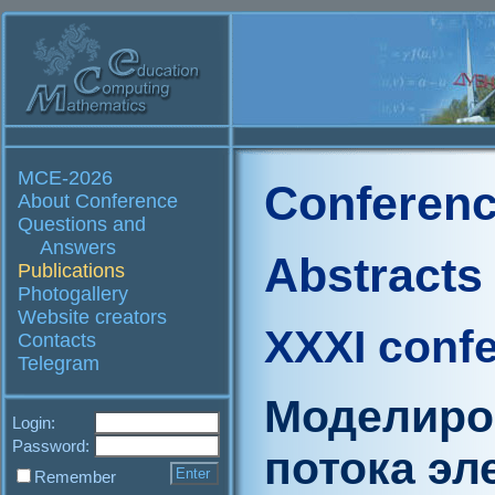
MCE-2026
Conferenc
About Conference
Questions and
Answers
Abstracts
Publications
Photogallery
Website creators
XXXI conf
Contacts
Telegram
Моделиро
Login:
Password:
потока эл
Remember