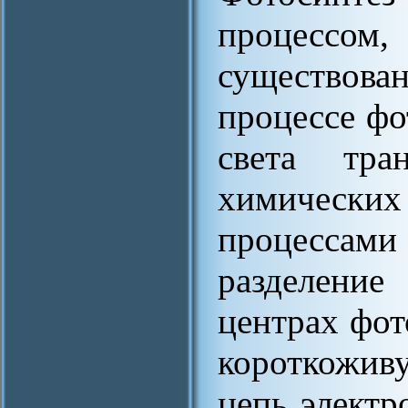
процесс
существов
процессе фо
света тра
химическ
процессам
разделени
центрах фот
короткожив
цепь электр