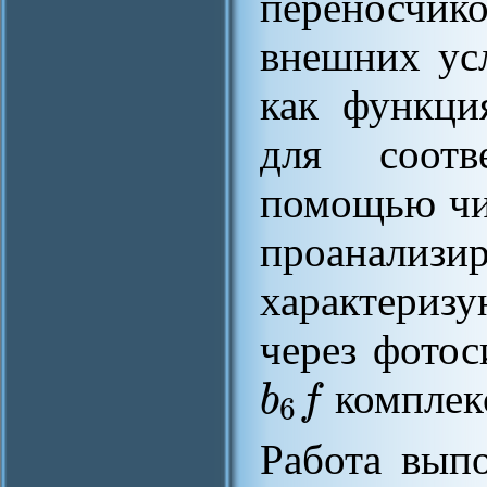
переносчи
внешних ус
как функция
для соотв
помощью чи
проанализ
характериз
через фото
b
f
комплек
6
Работа вып