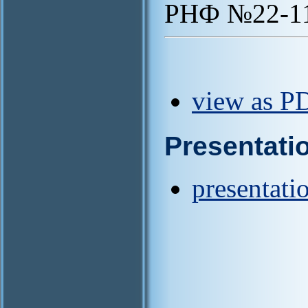
РНФ №22-11
view as PD
Presentati
presentati