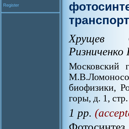
фотосинте
Register
транспорт
Хрущев С
Ризниченко 
Московский г
М.В.Ломоносов
биофизики, Р
горы, д. 1, стр
1 pp.
(accept
Фотосинт