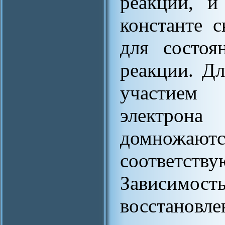
реакции, и
константе 
для состоя
реакции. Дл
участием 
электрон
домножа
соответс
Зависимос
восстанов