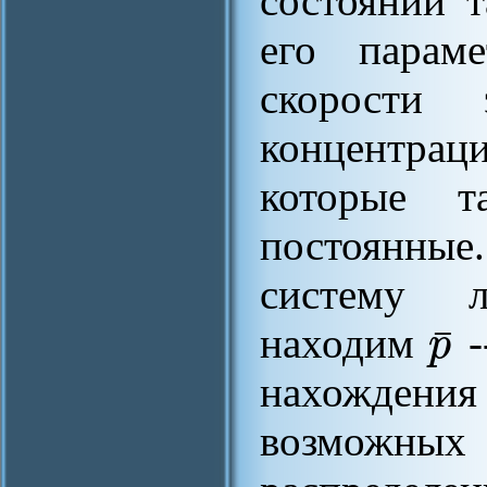
состояний 
его параме
скорости 
концентрац
которые т
постоянны
систему 
¯
p
находим
-
нахождени
возможных