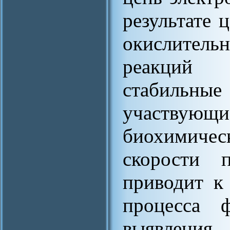
результате 
окислительн
реакций о
стабильные
участву
биохимиче
скорости 
приводит к
процесса 
выявления