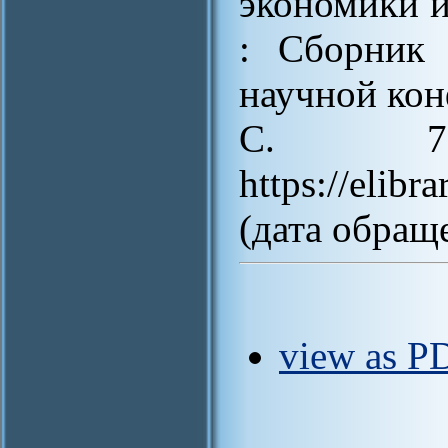
экономики и
: Сборник 
научной кон
С. 7
https://elib
(дата обраще
view as PD