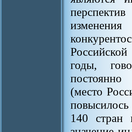
перспекти
измен
конкурент
Российско
годы, гов
постоянно 
(место Росс
повысилось 
140 стран 
значение ин