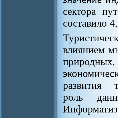
сектора пу
составило 4,
Туристиче
влиянием мн
природных,
экономичес
развития т
роль данн
Информатиз