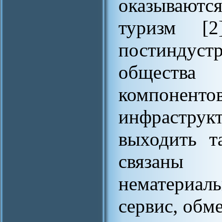
оказываютс
туризм [2
постиндуст
общества
компоне
инфраструк
выходить т
связаны
нематериал
сервис, обме