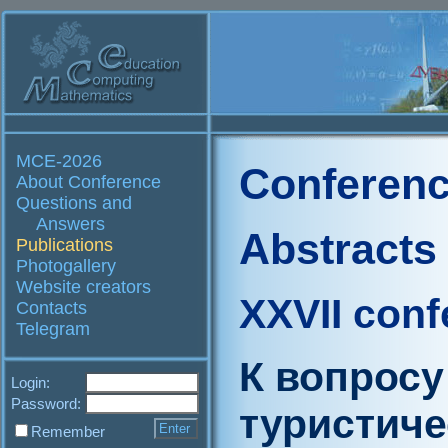
MCE-2026
Conferenc
About Conference
Questions and
Answers
Abstracts
Publications
Photogallery
Website creators
XXVII conf
Contacts
Telegram
К вопрос
Login:
Password:
туристиче
Remember