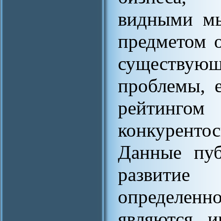
видными мы
предметом 
существующ
проблемы, 
рейти
конкурентос
Данные пуб
развити
определенно
являются и