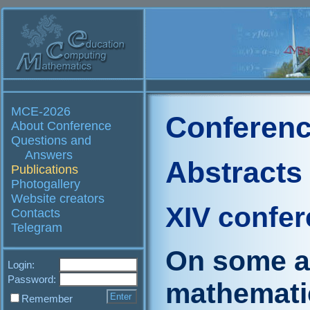
MCE-2026
Conferenc
About Conference
Questions and
Answers
Abstracts
Publications
Photogallery
Website creators
XIV confe
Contacts
Telegram
On some as
Login:
Password:
mathematic
Remember