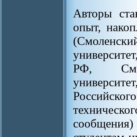
Авторы ста
опыт, накоп
(Смолен
университе
РФ, Смол
универси
Российского
техническ
сообщения)