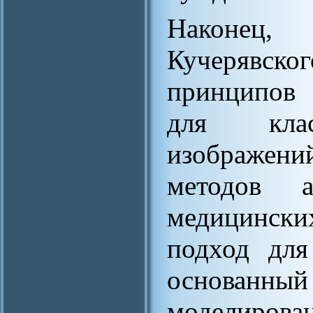
Наконец,
Кучерявс
принципов 
для клас
изображен
методов а
медицински
подход для
основанный
моделирова