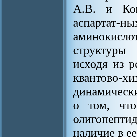
А.В. и Ко
аспарта
аминокислот
структуры 
исходя из р
квантово-х
динамически
о том, что
олигопепти
наличие в е