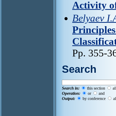
Activity o
Belyaev I.
Principles
Classific
Pp. 355-3
Search
Search in:
this section
al
Operation:
or
and
Output:
by conference
al