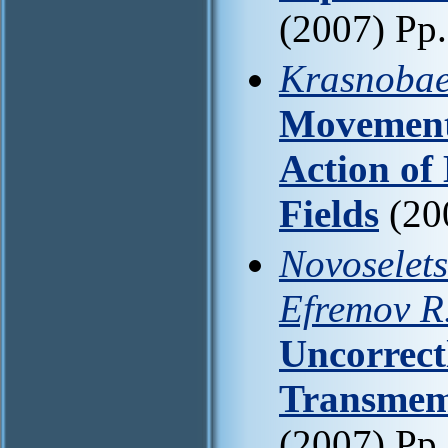
(2007) Pp
Krasnobaev
Movement
Action of
Fields
(20
Novoselets
Efremov R
Uncorrect
Transmem
(2007) Pp