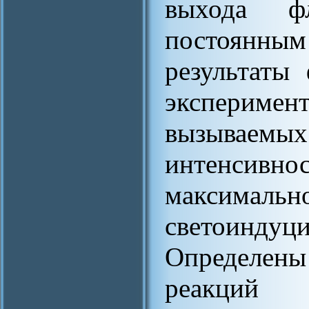
выхода фл
постоянн
результаты
эксперим
вызываемы
интенси
максимальн
светоинд
Определе
реакций 