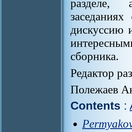
разделе, 
заседаниях
дискуссию и
интересны
сборника.
Редактор ра
Полежаев А
Contents
:
Permyakov