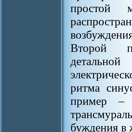
простой м
распростр
возбуждения
Второй п
детальной
электричес
ритма сину
пример – 
трансмурал
буждения в 