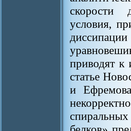
скорости 
условия, пр
диссипа
уравнове
приводят к 
статье Ново
и Ефремова
некоррект
спиральных
белков» пре