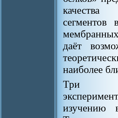
качества
сегментов 
мембранных 
даёт возмо
теоретиче
наиболее бл
Три р
эксперимен
изучению в