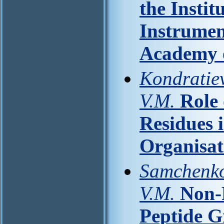
the Instit
Instrumen
Academy o
Kondratie
V.M.
Role
Residues 
Organisat
Samchenko
V.M.
Non-P
Peptide G