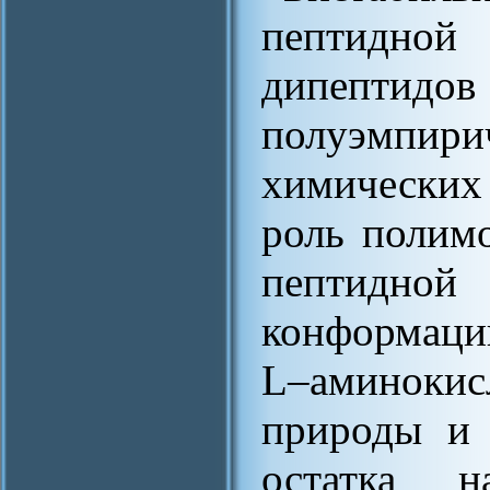
пептидно
дипептидо
полуэмпи
химических 
роль полим
пептидно
конформаци
L–аминоки
природы и 
остатка н