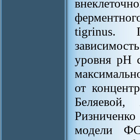
внеклето
ферментно
tigrinus.
зависимост
уровня рН 
максимальн
от концентр
Беляевой,
Ризниченк
модели ФС