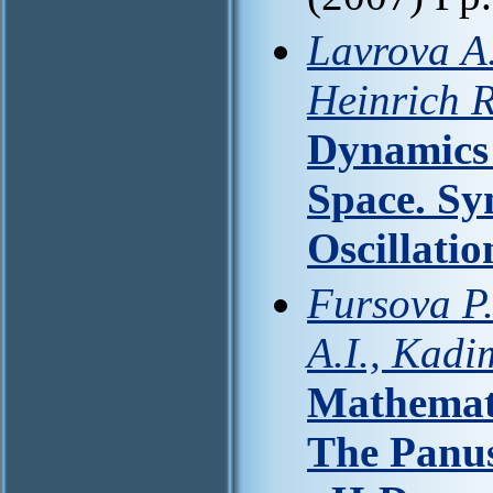
Lavrova А
Heinrich R
Dynamics 
Space. Sy
Oscillatio
Fursova P.
A.I., Kadi
Mathemati
The Panus