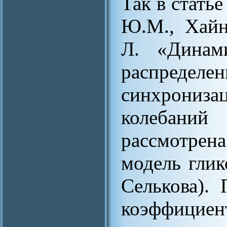
Так в стать
Ю.М., Хайн
Л. «Динами
распределе
синхрони
колебаний
рассмотрен
модель глик
Селькова).
коэффициен