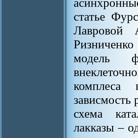
асинхронные
статье Фур
Лавровой 
Ризниченк
модель фу
внеклето
комплеса 
зависмость 
схема ката
лакказы – о