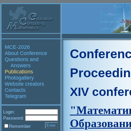
MCE-2026
Conferenc
About Conference
Questions and
Answers
Proceedi
Publications
Photogallery
Website creators
XIV confe
Contacts
Telegram
"Матем
Login:
Password:
Образова
Remember