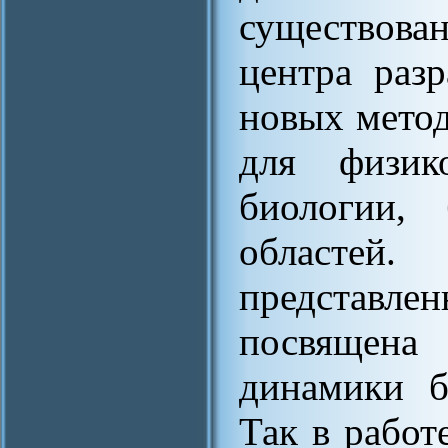
существов
центра раз
новых метод
для физик
биологии,
областе
представл
посвящен
динамики б
Так в работ