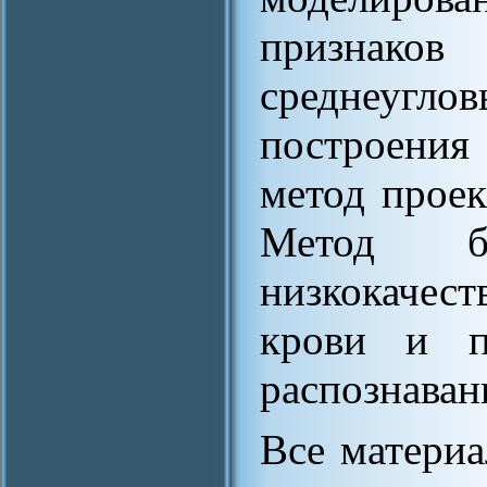
признако
среднеуг
построения
метод проек
Метод б
низкокачес
крови и по
распознаван
Все материа