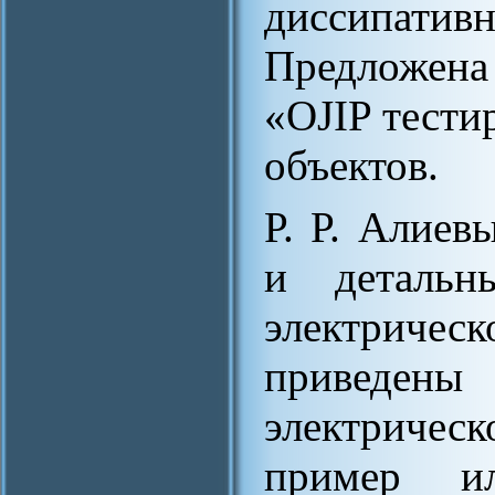
диссипатив
Предложена 
«OJIP тест
объектов.
Р. Р. Алиев
и детальн
электриче
приведен
электрическ
пример ил