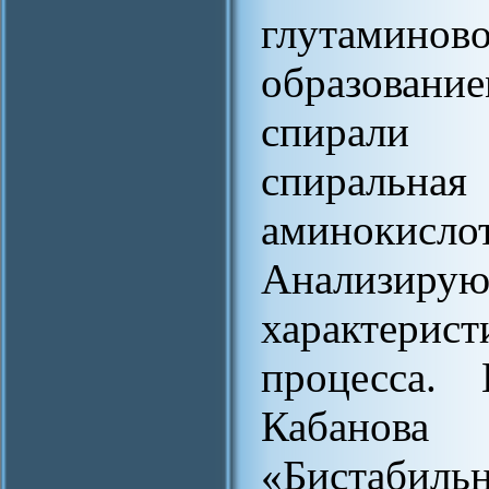
глутаминов
образован
спирали 
спираль
аминокисло
Анализиру
характерис
процесса.
Кабанова
«Бистабил