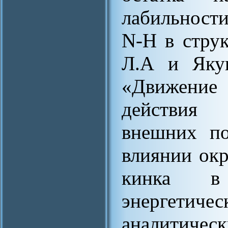
лабильност
N-H в струк
Л.А и Якуш
«Движени
действия
внешних по
влиянии ок
кинка 
энергетич
аналитичес