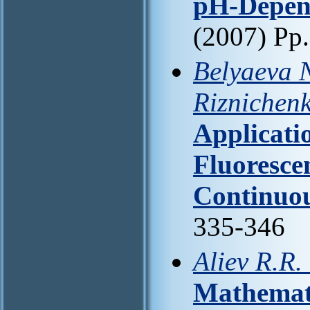
pH-Depend
(2007) Pp
Belyaeva N
Riznichen
Applicatio
Fluoresce
Continuou
335-346
Aliev R.R.
Mathemati