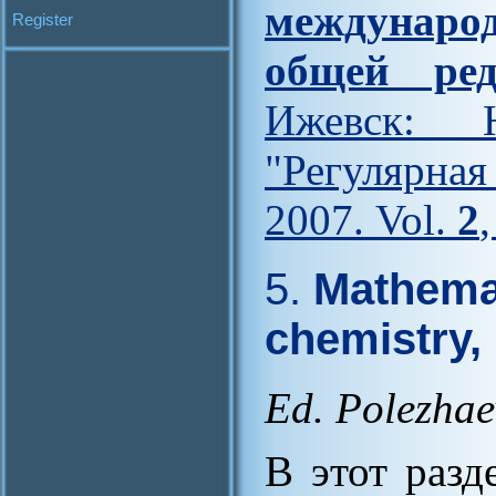
междунар
Register
общей ред
Ижевск: Н
"Регулярна
2007. Vol.
2
5.
Mathemat
chemistry,
Ed. Polezhae
В этот разд