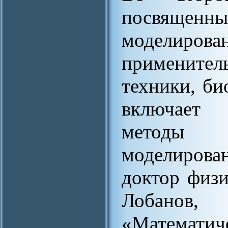
посвяще
моделирова
примените
техники, би
включает 
методы
моделирова
доктор физи
Лобанов
«Математ