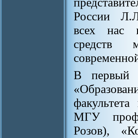
представит
России Л.
всех нас 
средств 
современной
В первый 
«Образовани
факультета 
МГУ профе
Розов), «К