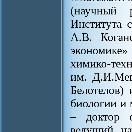
(научный 
Института 
А.В. Коган
экономике»
химико-тех
им. Д.И.Ме
Белотелов)
биологии и 
– доктор ф
ведущий на