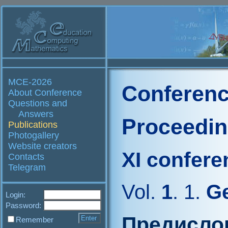
MCE-2026
Conferenc
About Conference
Questions and
Answers
Proceedi
Publications
Photogallery
Website creators
XI confere
Contacts
Telegram
Vol.
1
. 1.
Ge
Login:
Password:
Предисло
Remember