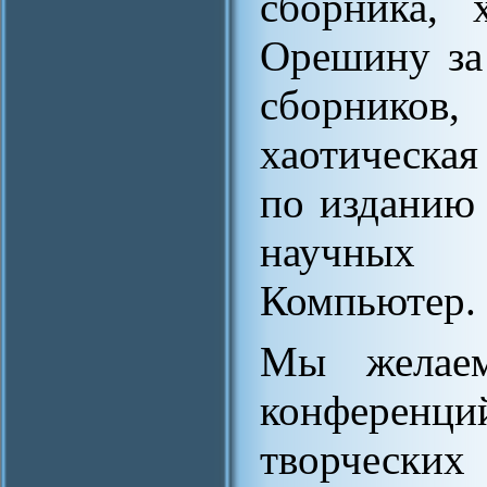
сборника, 
Орешину за
сборников,
хаотическая
по изданию
научных
Компьютер. 
Мы желаем
конферен
творчески