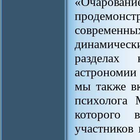
«Очар
продемонст
совреме
динамическ
разделах
астрономии 
мы также в
психолога 
которого 
участников 