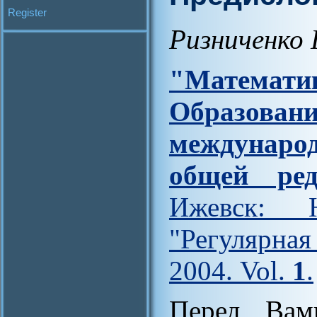
Register
Ризниченко 
"Матем
Образов
междунар
общей ред
Ижевск: Н
"Регулярна
2004. Vol.
1
.
Перед Вам