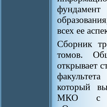
фундаме
образовани
всех ее аспе
Сборник тр
томов. Об
открывает с
факульте
который вы
МКО с п