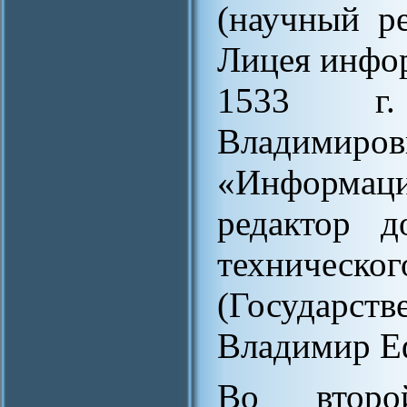
(научный р
Лицея инфо
1533 г.
Владим
«Информаци
редактор д
технич
(Государ
Владимир Е
Во втор