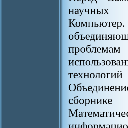
научных
Компьют
объединяю
проблемам
использо
технологи
Объединен
сборнике
Математи
информацио