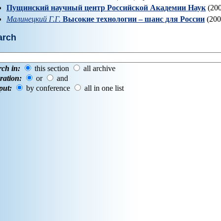
Пущинский научный центр Российской Академии Наук
(200
Малинецкий Г.Г.
Высокие технологии – шанс для России
(200
arch
rch in:
this section
all archive
ration:
or
and
put:
by conference
all in one list