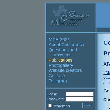
MCE-2026
Co
About Conference
Questions and
Pr
Answers
Publications
XI
Photogallery
Website creators
"Ма
Contacts
общ
Telegram
дин
Ge
Login:
Password:
Con
Remember