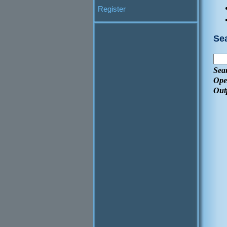
Register
Se
Sea
Ope
Out