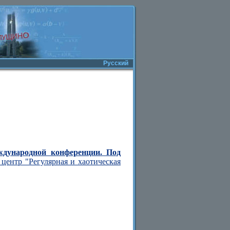
Русский
ждународной конференции. Под
центр "Регулярная и хаотическая