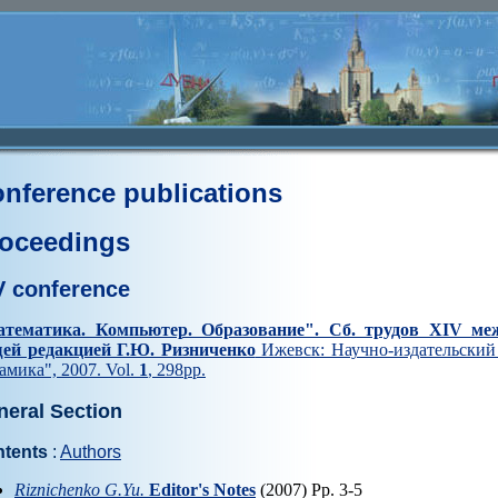
nference publications
oceedings
V conference
тематика. Компьютер. Образование". Cб. трудов XIV ме
ей редакцией Г.Ю. Ризниченко
Ижевск: Научно-издательский 
амика", 2007. Vol.
1
, 298pp.
neral Section
tents
:
Authors
Riznichenko G.Yu.
Editor's Notes
(2007) Pp. 3-5