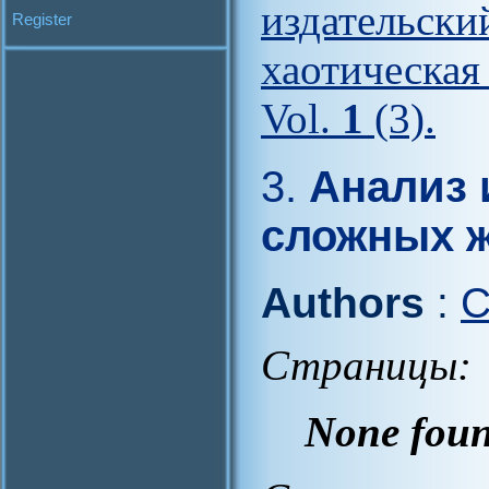
издательс
Register
хаотическая
Vol.
1
(3).
3.
Анализ 
сложных 
Authors
:
C
Страницы:
None fou