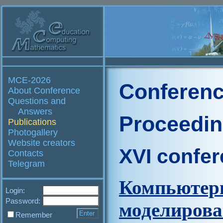
MCE-2026
Conferenc
About Conference
Questions and
Answers
Proceedi
Publications
Photogallery
Website creators
XVI confe
Contacts
Telegram
Компьют
Login:
Password:
моделирова
Remember