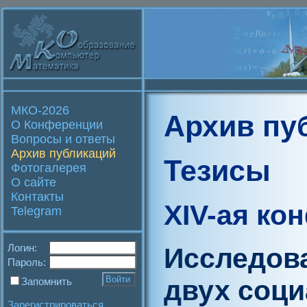
МКО-2026
Архив пу
О Конференции
Вопросы и ответы
Архив публикаций
Тезисы
Фотогалерея
О сайте
Контакты
XIV-ая ко
Telegram
Логин:
Исследов
Пароль:
двух соци
Запомнить
Зарегистрироваться