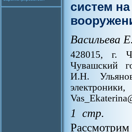
систем на
вооружен
Васильева Е
428015, г. Ч
Чувашский го
И.Н. Ульяно
электроник
Vas_Ekaterina
1 стр.
Рассмотрим