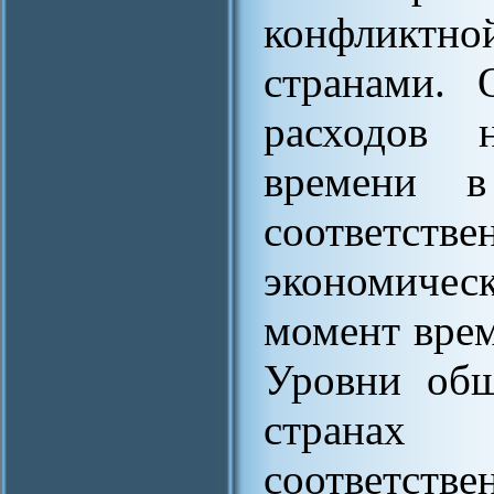
конфликтн
странами. 
расходов 
времени 
соответс
экономичес
момент врем
Уровни общ
странах
соответст