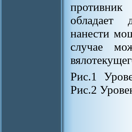
противник
обладает 
нанести мо
случае мож
вялотекущег
Рис.1 Уров
Рис.2 Урове