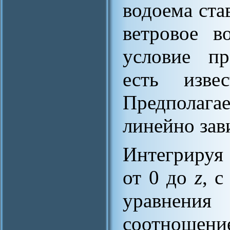
водоема ста
ветровое в
условие пр
есть изв
Предполага
линейно зав
Интегрируя
от 0 до
z
, 
уравнения
соотноше