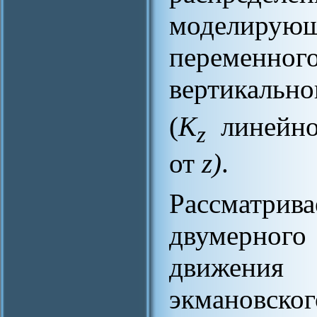
моделирую
перемен
вертикальн
(
K
линейно
z
от
z)
.
Рассматри
двумерного
движения
экмановск