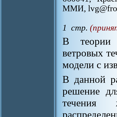
ММИ, lvg@fron
1 стр.
(приня
В теории 
ветровых т
модели с из
В данной р
решение дл
течения 
распред