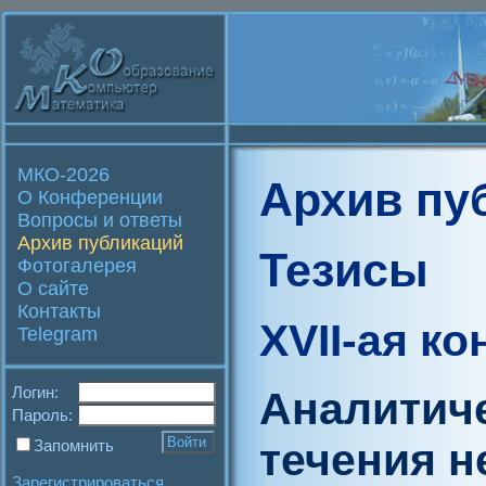
МКО-2026
Архив пу
О Конференции
Вопросы и ответы
Архив публикаций
Тезисы
Фотогалерея
О сайте
Контакты
XVII-ая к
Telegram
Логин:
Аналитич
Пароль:
течения 
Запомнить
Зарегистрироваться