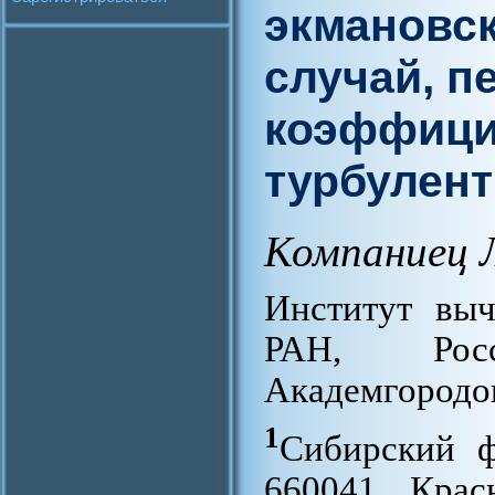
экмановск
случай, 
коэффици
турбулент
Компаниец Л
Институт выч
РАН, Росс
Академгородок
1
Сибирский ф
660041, Крас