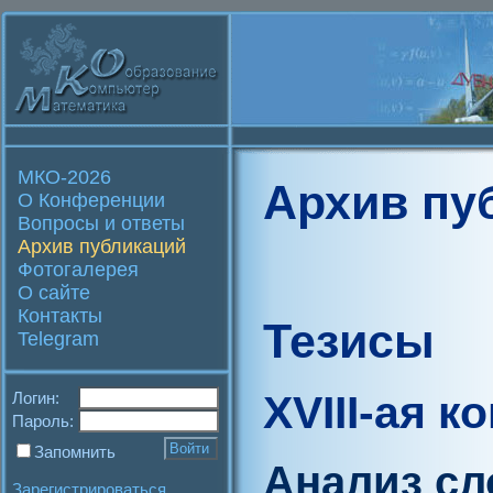
МКО-2026
Архив пу
О Конференции
Вопросы и ответы
Архив публикаций
Фотогалерея
О сайте
Контакты
Тезисы
Telegram
XVIII-ая 
Логин:
Пароль:
Запомнить
Анализ сл
Зарегистрироваться