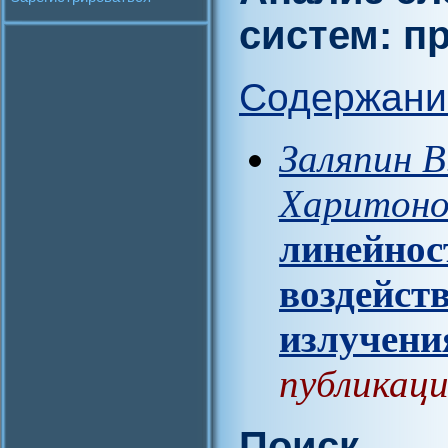
систем: 
Содержани
Заляпин В
Харитоно
линейнос
воздейст
излучени
публикаци
Поиск