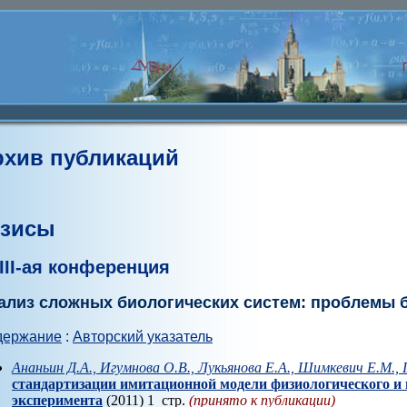
рхив публикаций
езисы
III-ая конференция
ализ сложных биологических систем: проблемы
держание
:
Авторский указатель
Ананьин Д.А., Игумнова О.В., Лукьянова Е.А., Шимкевич Е.М., 
стандартизации имитационной модели физиологического и
эксперимента
(2011) 1 стр.
(принято к публикации)