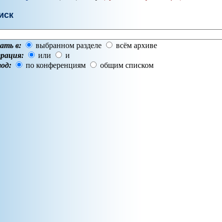
иск
ать в:
выбранном разделе
всём архиве
рация:
или
и
од:
по конференциям
общим списком