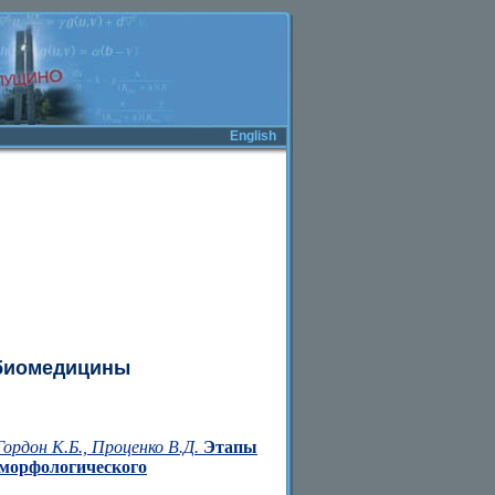
English
 биомедицины
Гордон К.Б., Проценко В.Д.
Этапы
 морфологического