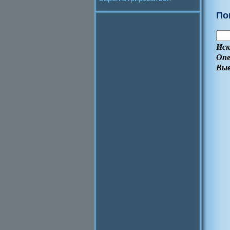
По
Иск
Опе
Выв