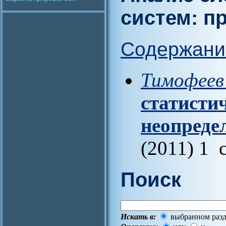
систем: 
Содержани
Тимофеев
статисти
неопреде
(2011) 1 
Поиск
Искать в:
выбранном разд