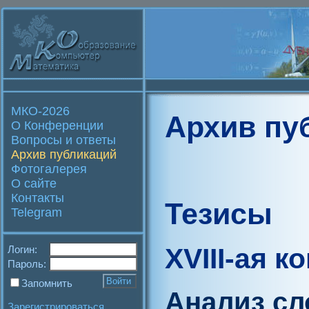
МКО-2026
Архив пу
О Конференции
Вопросы и ответы
Архив публикаций
Фотогалерея
О сайте
Контакты
Тезисы
Telegram
XVIII-ая 
Логин:
Пароль:
Запомнить
Анализ сл
Зарегистрироваться