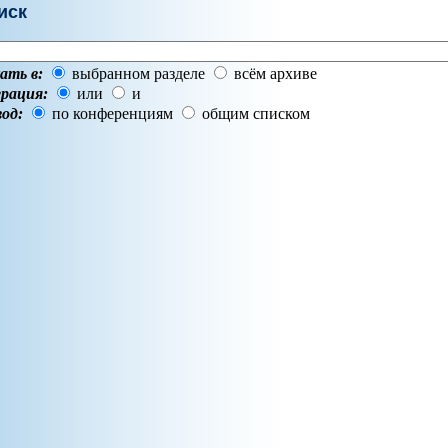
иск
ать в:
выбранном разделе
всём архиве
рация:
или
и
од:
по конференциям
общим списком