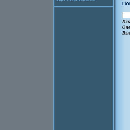
По
Иск
Опе
Выв