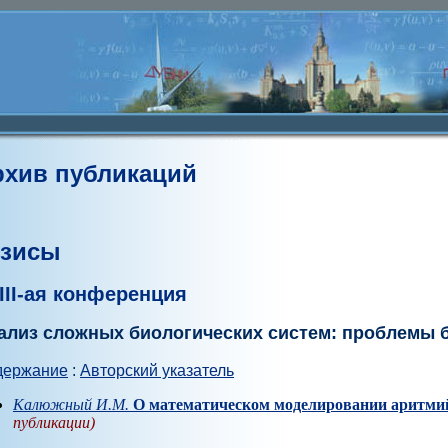
рхив публикаций
езисы
III-ая конференция
ализ сложных биологических систем: проблемы
держание
:
Авторский указатель
Калюжный И.М.
О математическом моделировании аритмий
публикации)