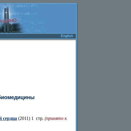
English
 биомедицины
 сердца
(2011) 1 стр.
(принято к