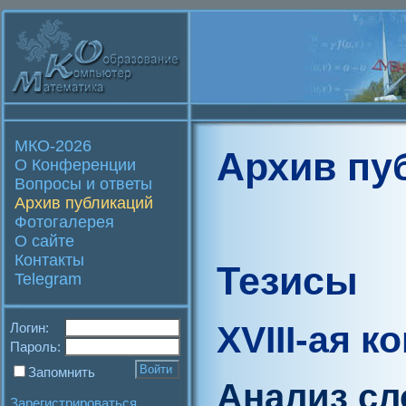
МКО-2026
Архив пу
О Конференции
Вопросы и ответы
Архив публикаций
Фотогалерея
О сайте
Контакты
Тезисы
Telegram
XVIII-ая 
Логин:
Пароль:
Запомнить
Анализ сл
Зарегистрироваться