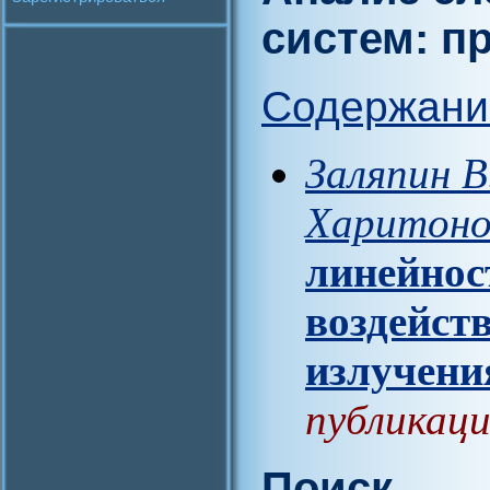
систем: 
Содержани
Заляпин В
Харитоно
линейнос
воздейст
излучени
публикаци
Поиск