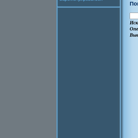
По
Иск
Опе
Выв