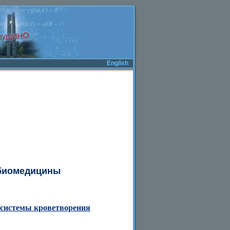
English
 биомедицины
системы кроветворения