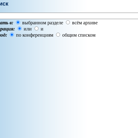
иск
ать в:
выбранном разделе
всём архиве
рация:
или
и
од:
по конференциям
общим списком