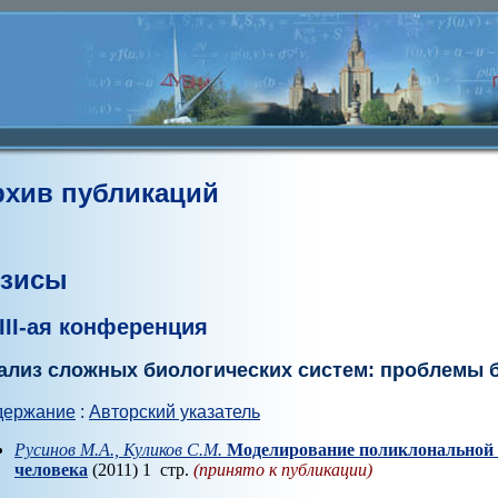
рхив публикаций
езисы
III-ая конференция
ализ сложных биологических систем: проблемы
держание
:
Авторский указатель
Русинов М.А., Куликов С.М.
Моделирование поликлональной 
человека
(2011) 1 стр.
(принято к публикации)