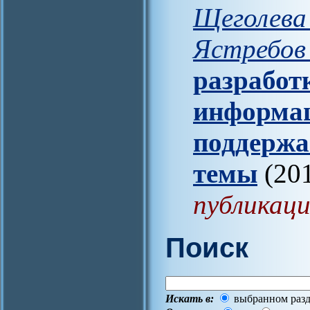
Щеголева 
Ястребов 
разработ
информац
поддержа
темы
(201
публикаци
Поиск
Искать в:
выбранном разд