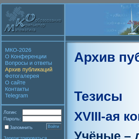
МКО-2026
Архив пу
О Конференции
Вопросы и ответы
Архив публикаций
Фотогалерея
О сайте
Контакты
Тезисы
Telegram
XVIII-ая 
Логин:
Пароль:
Запомнить
Учёные – 
Зарегистрироваться