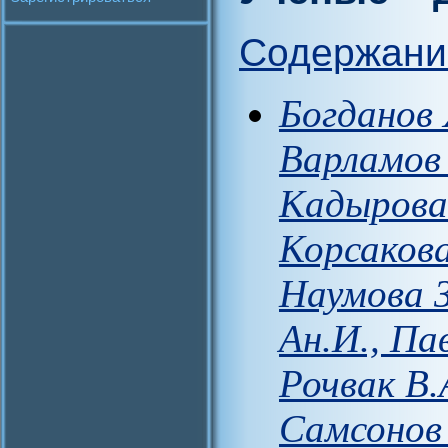
Содержани
Богданов 
Варламов 
Кадырова 
Корсакова
Наумова З
Ан.И., Пав
Рочвак В.
Самсонов 