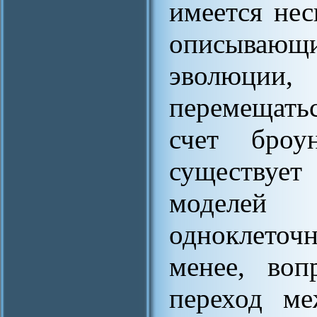
имеется нес
описываю
эволюции,
перемещать
счет броу
существу
моделей
одноклеточ
менее, воп
переход м