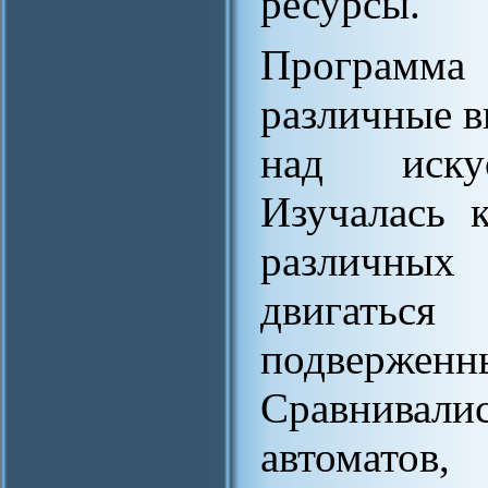
ресурсы.
Программ
различные 
над искус
Изучалась 
различны
двигатьс
подверженн
Сравнивал
автомато