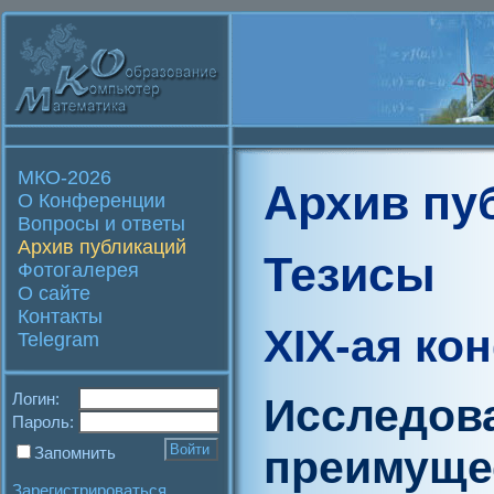
МКО-2026
Архив пу
О Конференции
Вопросы и ответы
Архив публикаций
Тезисы
Фотогалерея
О сайте
Контакты
XIX-ая ко
Telegram
Логин:
Исследов
Пароль:
преимуще
Запомнить
Зарегистрироваться