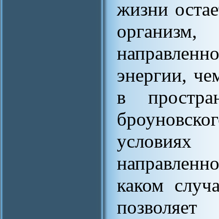
жизни остае
организм
направленно
энергии, ч
в простр
броуновск
условиях
направленно
каком случ
позволяе