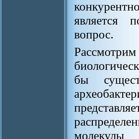
конкурентн
является п
вопрос.
Рассмот
биологическ
бы сущест
археобак
представляе
распреде
молекулы 