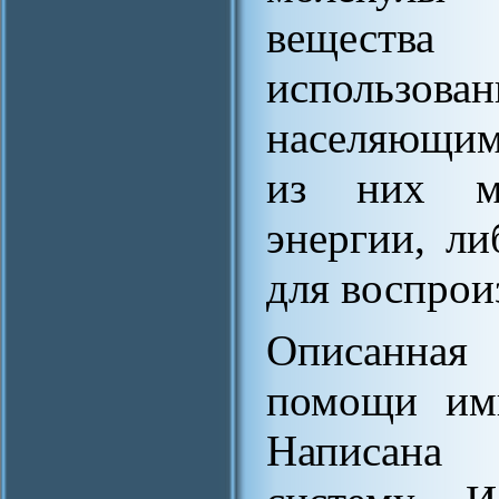
вещества
использова
населяющим
из них мо
энергии, л
для воспрои
Описанная
помощи ими
Написана 