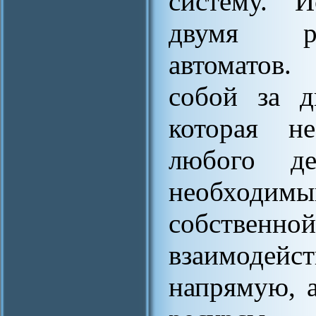
систему. И
двумя ра
автоматов
собой за д
которая н
любого де
необходимы
собствен
взаимоде
напрямую, а