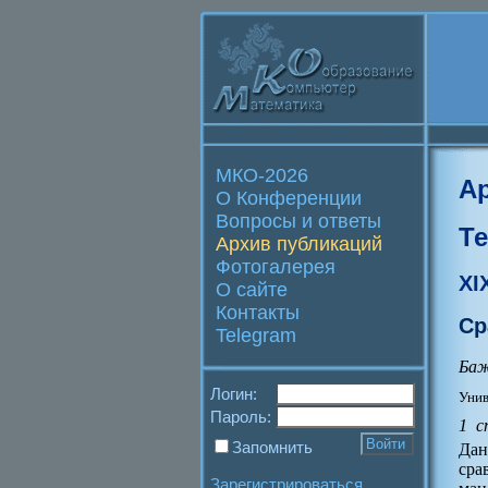
МКО-2026
А
О Конференции
Вопросы и ответы
Т
Архив публикаций
Фотогалерея
XI
О сайте
Контакты
Ср
Telegram
Баж
Логин:
Унив
Пароль:
1 с
Запомнить
Дан
сра
Зарегистрироваться