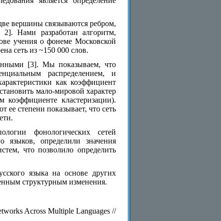
ледования является определение
 две вершины связываются ребром,
 2]. Нами разработан алгоритм,
нове учения о фонеме Московской
а сеть из ~150 000 слов.
анными [3]. Мы показываем, что
енциальным распределением, и
характеристики как коэффициент
установить мало-мировой характер
м коэффициенте кластеризации).
 ее степени показывает, что сеть
ети.
пологии фонологических сетей
го языков, определили значения
стем, что позволило определить
усского языка на основе других
венным структурным изменения.
Networks Across Multiple Languages //