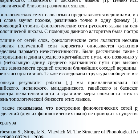
даринского, гавайского и баскского языков [1]. Целью исс
ологической близости различных языков.
онологических сетях слова языка представляются вершинами, и
и слова звучат похоже, различаясь точно в одну фонему [1,
воляющий строить фонологические сети русского языка на ос
ологической школы. С помощью данного алгоритма была построен
тличие от сетей слов, фонологические сети являются несвяз
ология полученной сети корректно описывается q-экспон
еделяем параметр неэкстенсивности. Были рассчитаны такие 
стеризации и длина среднего кратчайшего пути, что позволило 
и (небольшую длину среднего кратчайшего пути при высоко
лиз зависимости средней степени ближайших соседей вершины от
яется ассортативной. Также исследована структура сообществ в с
ользуя результаты работы [1] мы проанализировали то
лийского, испанского, мандаринского, гавайского и баскско
аметра неэкстенсивности и сравнили меры сложности этих си
пень топологической близости этих языков.
также показываем, что построение фонологических сетей р
еделений (других фонологических школ) не приводит к сущест
ература
rbesman S., Strogatz S., Vitevitch M. The Structure of Phonological 
iv:0903.0872v1., 2009.