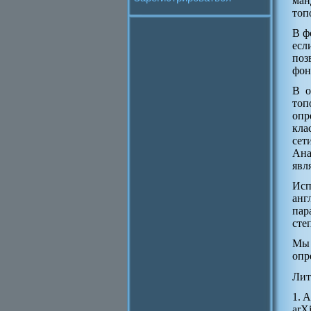
ман
топ
В ф
есл
поз
фон
В о
топ
опр
кла
сет
Ана
явл
Исп
анг
пар
сте
Мы 
опр
Лит
1. A
arX