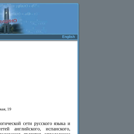
English
кая, 19
гической сети русского языка и
тей английского, испанского,