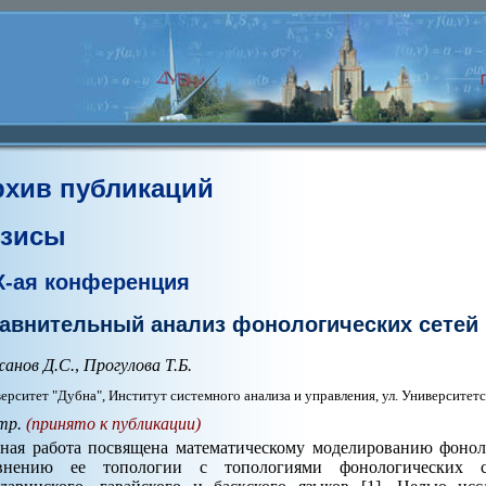
рхив публикаций
езисы
X-ая конференция
авнительный анализ фонологических сетей
анов Д.С.
,
Прогулова Т.Б.
ерситет "Дубна", Институт системного анализа и управления, ул. Университетс
тр.
(принято к публикации)
ная работа посвящена математическому моделированию фоноло
внению ее топологии с топологиями фонологических се