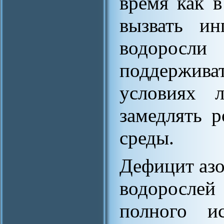
время как 
вызвать ин
водоросли
поддержива
условиях 
замедлять 
среды.
Дефицит азо
водорос
полного и