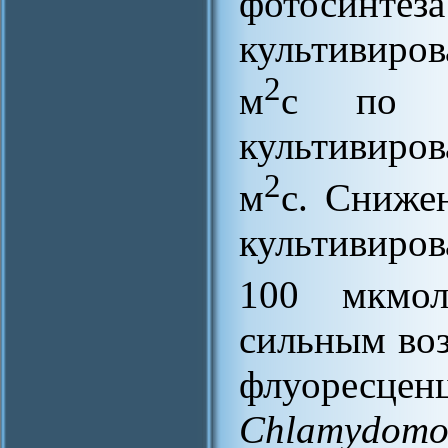
фотосинт
культивиров
2
м
с по с
культивиров
2
м
с. Сниже
культивиров
100 мкмол
сильным воз
флуоресцен
Chlamydomo