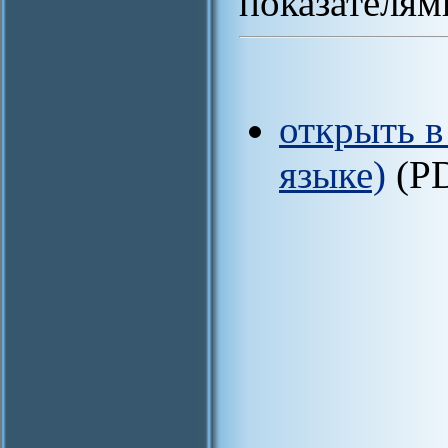
показателям
открыть в
языке)
(P