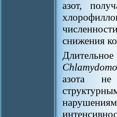
азот, полу
хлорофил
численно
снижения ко
Длительное
Chlamydomo
азота не
структур
нарушениям
интенсивно