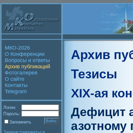
МКО-2026
Архив пу
О Конференции
Вопросы и ответы
Архив публикаций
Тезисы
Фотогалерея
О сайте
Контакты
XIX-ая ко
Telegram
Логин:
Дефицит а
Пароль:
азотному 
Запомнить
Зарегистрироваться