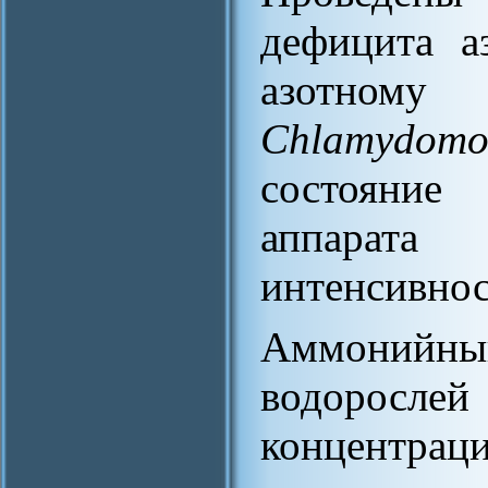
дефицита а
азотному
Chlamydomon
состояние
аппарат
интенсивнос
Аммонийный
водоросле
концентраци