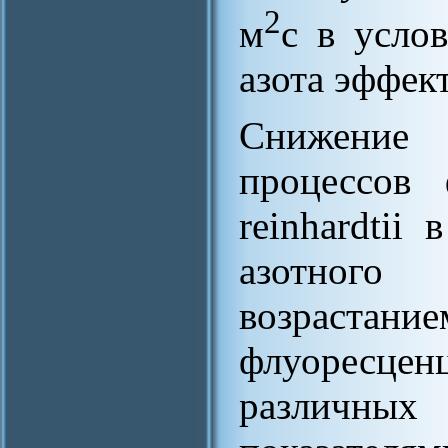
2
м
с в услов
азота эффек
Снижение 
процессов
reinhardtii
азотного
возраста
флуоресце
различных