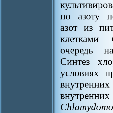
культивиров
по азоту п
азот из пи
клетками
очередь на
Синтез хло
условиях пр
внутренних 
внутрен
Chlamydomo