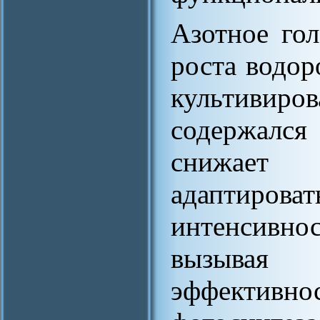
Азотное гол
роста водор
культивиров
содержался
снижае
адаптирова
интенсивн
вызывая
эффективн