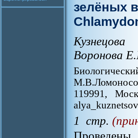
зелёных 
Chlamydom
Кузнецова
Воронова Е.
Биологиче
М.В.Ломоносо
119991, Моск
alya_kuznetsov
1 стр.
(при
Проведен