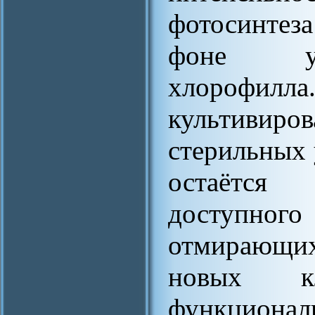
фотосинтеза
фоне ум
хлороф
культиви
стерильных 
остаётся 
доступног
отмирающих
новых к
функционал