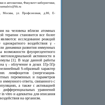
и и автоматики, Факультет кибернетики,
:barmaleix@bk.ru
 Москва, ул. Профсоюзная, д.86, E-
вия на человека вблизи атомных
вой терапии становится все более
являются: исследование реакций
 однократного воздействия γ -
одели динамики развития иммунных
ны возможности флуоресцентного
 митохондриальной активности в
имулы [1]. В ходе данной работы
на γ - облучение в дозах 1Гр-5Гр
 нелинейный S-образный характер
ях лимфоцитов (энергизация-
ентных переменных и параметров
о иммунного ответа, связанного с
пуляциях, а также с активацией
5 дифференциальных уравнений
in vitro и адекватна для описания
воздействия на организм.