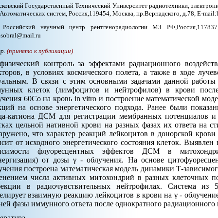
ковский Государственный Технический Университет радиотехники, электроник
 Автоматических систем, Россия,119454, Москва, пр.Вернадского, д.78, E-mail
Российский научный центр рентгенорадиологии МЗ РФ,Россия,117837,
:sobral@mail.ru
тр.
(принято к публикации)
физический контроль за эффектами радиационного воздейст
кторов, в условиях космического полета, а также в ходе луче
уальным. В связи с этим основными задачами данной работы 
унных клеток (лимфоцитов и нейтрофилов) в крови после
учения 60Со на кровь in vitro и построение математической м
кций на основе энергетического подхода. Ранее были показа
да-катиона ДСМ для регистрации мембранных потенциалов и
тках цельной нативной крови на разных фазах их ответа на ст
аружено, что характер реакций лейкоцитов в донорской крови 
исит от исходного энергетического состояния клеток. Выявлен
исимости флуоресцентных эффектов ДСМ в митохондри
нергизация) от дозы γ - облучения. На основе цитофуоресц
учения построена математическая модель динамики Т-зависимог
енением числа активных митохондрий в разных клеточных по
екции в радиочувствительных нейтрофилах. Система из 
елирует взаимную реакцию лейкоцитов в крови на γ - облучение 
ней фазы иммунного ответа после однократного радиационного 
ература.