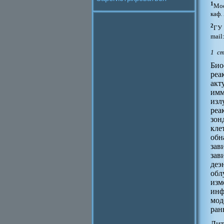
1
Мос
каф.
2
ГУ 
mail
1 с
Био
реа
акт
имм
изл
реа
зон
кле
обн
зав
зав
деэ
обл
изм
инф
мод
ран
Лит