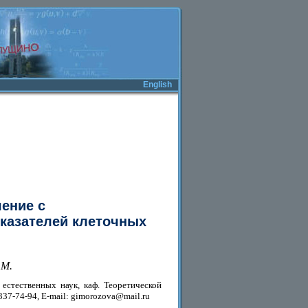
English
ение с
оказателей клеточных
.М.
естественных наук, каф. Теоретической
)337-74-94, E-mail: gimorozova@mail.ru