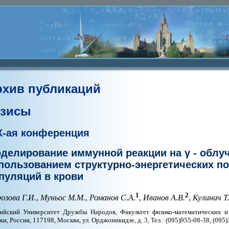
рхив публикаций
езисы
X-ая конференция
делирование иммунной реакции на γ - облуч
пользованием структурно-энергетических п
пуляций в крови
1
2
озова Г.И.
,
Муньос М.М.
,
Романов С.А.
,
Иванов А.В.
,
Кулинич Т
ийский Университет Дружбы Народов, Факультет физико-математических и 
ки, Россия, 117198, Москва, ул. Орджоникидзе, д. 3, Тел.: (095)955-08-38, (095