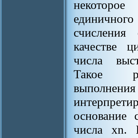
некоторое
единичног
счисления
качестве ц
числа выс
Такое ра
выполне
интерпрет
основание 
числа xn. 