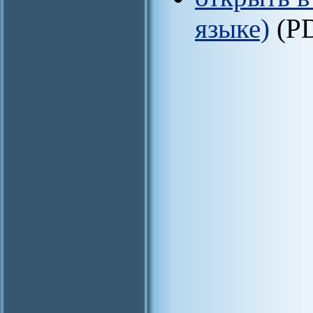
языке)
(P