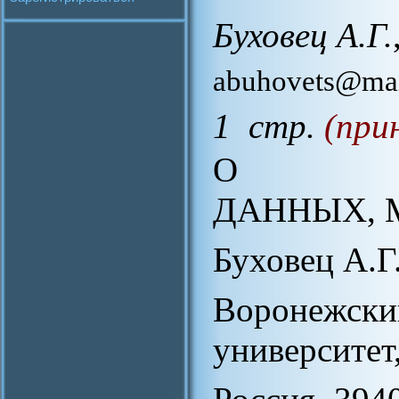
Буховец А.Г.
abuhovets@mai
1 стр.
(при
О СТРУ
ДАННЫХ, 
Буховец А.Г
Воронежски
университет