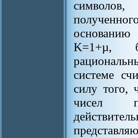
символов,
полученног
основанию
K=1+µ, б
рациональн
системе счи
силу того,
чисел п
действител
представля