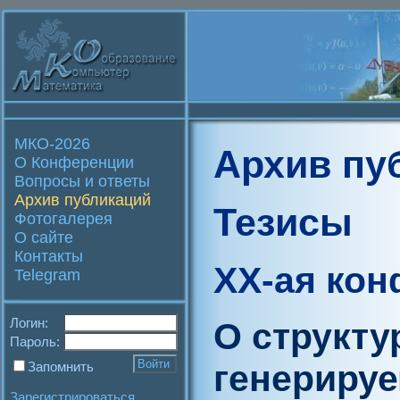
МКО-2026
Архив пу
О Конференции
Вопросы и ответы
Архив публикаций
Тезисы
Фотогалерея
О сайте
Контакты
XX-ая ко
Telegram
Логин:
О структу
Пароль:
генериру
Запомнить
Зарегистрироваться