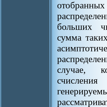
отобранных
распределе
больших ч
сумма таки
асимпто
распределен
случае, к
счисления
генериру
рассматрив