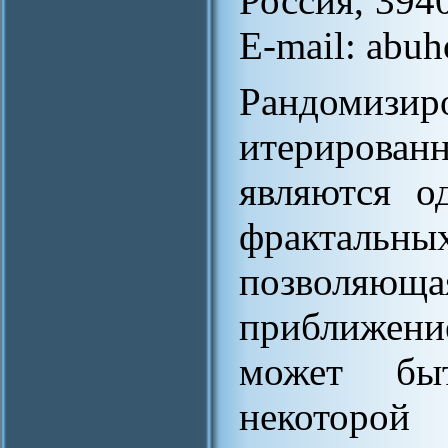
Россия, 394
E-mail: abuh
Рандоми
итериров
являются о
фрактальн
позволяю
приближени
может бы
некоторой