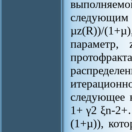
выполняе
следующим
µz(R))/(1+
параметр,
протофрак
распред
итерацион
следующее 
1+ γ2 ξn-2+…
(1+µ)), кот