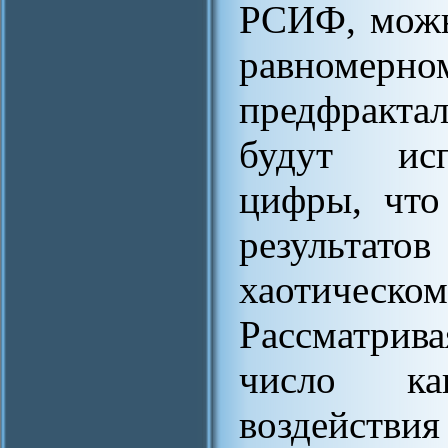
РСИФ, можн
равномерн
предфрактал
будут исп
цифры, что
результа
хаотиче
Рассматрив
число ка
воздейст