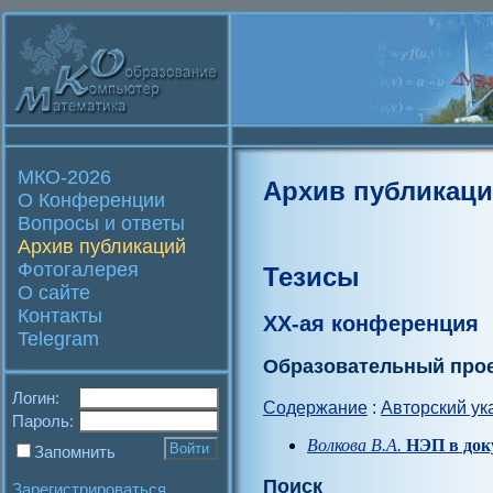
МКО-2026
Архив публикац
О Конференции
Вопросы и ответы
Архив публикаций
Фотогалерея
Тезисы
О сайте
Контакты
XX-ая конференция
Telegram
Образовательный про
Логин:
Содержание
:
Авторский ук
Пароль:
Волкова В.А.
НЭП в док
Запомнить
Поиск
Зарегистрироваться