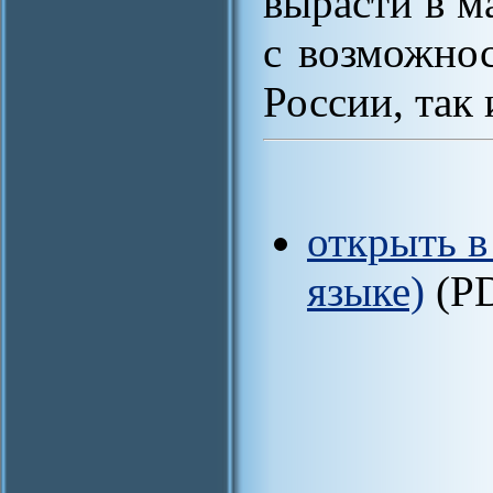
вырасти в м
с возможнос
России, так
открыть в
языке)
(P