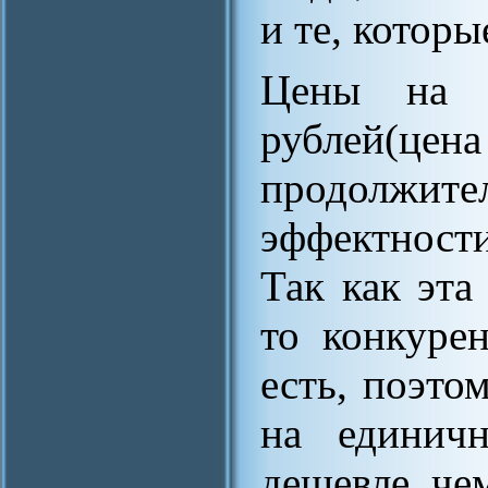
и те, котор
Цены на с
рублей
продолжит
эффектност
Так как эта
то конкуре
есть, поэто
на единич
дешевле, че