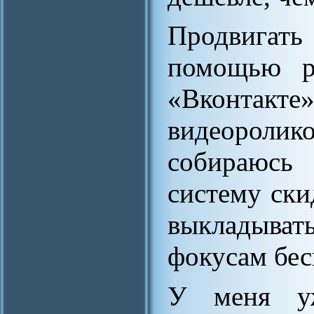
Продвигать
помощью р
«Вконта
видеоролик
собираюсь
систему ски
выкладыв
фокусам бес
У меня уж