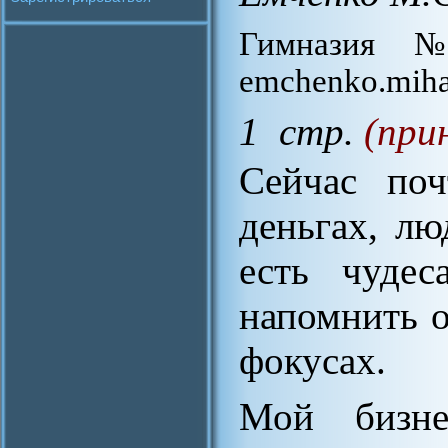
Гимназия №
emchenko.miha
1 стр.
(при
Сейчас поч
деньгах, лю
есть чуде
напомнить о
фокусах.
Мой бизне