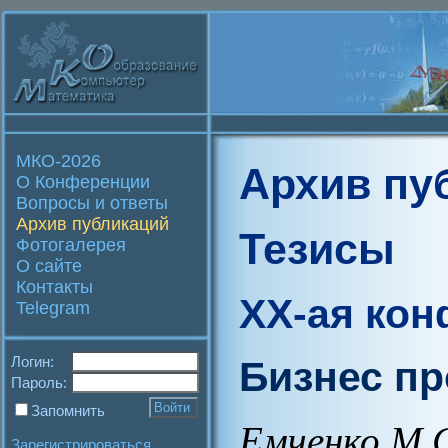
МКО-2026
Архив пу
О Конференции
Вопросы и ответы
Архив публикаций
Тезисы
Фотогалерея
О сайте
Контакты
XX-ая ко
Telegram
Логин:
Бизнес п
Пароль:
Запомнить
Емченко М.
Зарегистрироваться