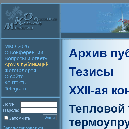
МКО-2026
Архив пу
О Конференции
Вопросы и ответы
Архив публикаций
Тезисы
Фотогалерея
О сайте
Контакты
XXII-ая к
Telegram
Логин:
Тепловой 
Пароль:
термоупру
Запомнить
Зарегистрироваться