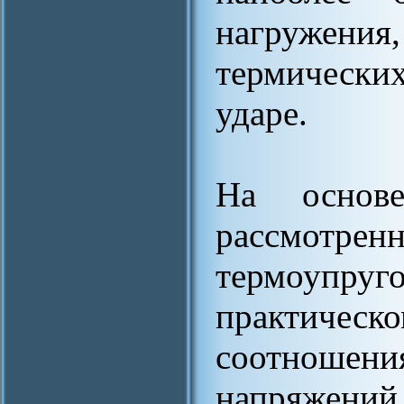
нагружения
термически
ударе.
На основе
рассмотре
термоупруг
практичес
соотношен
напряжений