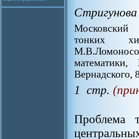
Стригунова
Московский 
тонких хи
М.В.Ломонос
математики, 
Вернадского, 86
1 стр.
(при
Проблема т
центральн