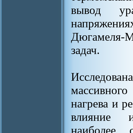
вывод ур
напряжения
Дюгамеля-М
задач.
Исследова
массивного
нагрева и р
влияние 
наиболее 