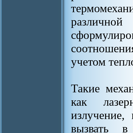
термомеха
различно
сформул
соотношени
учетом тепл
Такие меха
как лазер
излучение,
вызвать в 