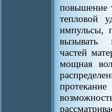
повышение 
тепловой у
импульсы, 
вызывать 
частей мате
мощная вол
распределе
протекание
возмож
рассматрива