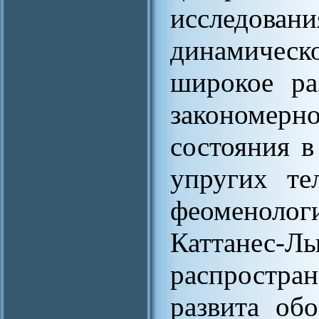
исследов
динамическ
широкое ра
закономер
состояния 
упругих те
феоменоло
Каттанес-Л
распростран
развита об