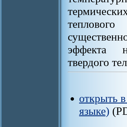
термическ
теплово
существен
эффекта 
твердого те
открыть в
языке)
(P