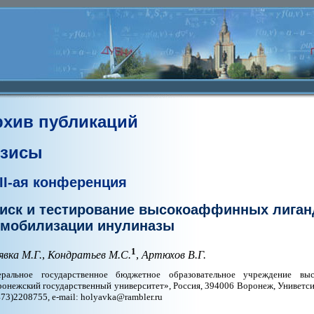
рхив публикаций
езисы
II-ая конференция
иск и тестирование высокоаффинных лиган
мобилизации инулиназы
1
явка М.Г.
,
Кондратьев М.C.
,
Артюхов В.Г.
еральное государственное бюджетное образовательное учреждение выс
онежский государственный университет», Россия, 394006 Воронеж, Униветситет
473)2208755, e-mail: holyavka@rambler.ru