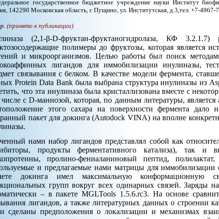
деральное государственное бюджетное учреждение науки Институт биофиз
ия, 142290 Московская область, г. Пущино, ул. Институтская, д.3,тел. +7-4967-
тр.
(принято к публикации)
линаза (2,1-β-D-фруктан-фруктаногидролаза, КФ 3.2.1.7
ктозосодержащие полимеры до фруктозы, которая является ис
тений и микроорганизмов. Целью работы был поиск методам
окоаффинных лигандов для иммобилизации инулиназы, тес
дмет связывания с белком. В качестве модели фермента, ставш
ных Protein Data Bank была выбрана структура инулиназы из Asp
етить, что эта инулиназа была кристаллизована вместе с некот
 числе с D-маннозой, которая, по данным литературы, является
тоположение этого сахара на поверхности фермента дало н
ранный пакет для докинга (Autodock VINA) на вполне конкрет
линазы.
ченный нами набор лигандов представлял собой как относител
ибиторы, продукты ферментативного катализа), так и вы
копротеины, пролино-фениаланиновый пептид, полилактат
ользуемые и предлагаемые нами матрицы для иммобилизации 
чете докинга имел максимальную конформационную св
кциональных групп вокруг всех одинарных связей. Заряды на
оматически – в пакете MGLTools 1.5.6.rc3. На основе сравни
зывания лигандов, а также литературных данных о строении ка
и сделаны предположения о локализации и механизмах взаи