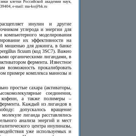
ики клетки Российской академии наук,
739404, e-mail: ma-ko@bk.ru
) расщепляет инулин и другие
точником углерода и энергии для
и компьютерного моделирования
тирование их эффективности на
ей мишенью для докинга, в банке
ergillus ficuum (код 3SC7). Важно
орыми органическими лигандами, в
 активатором фермента. Известное
ам возможность прокалибровать
ном примере комплекса маннозы и
ьно простые сахара (активаторы,
сокомолекулярные соединения,
, кофеин, а также полимеры –
фермента. Каждый из лигандов в
ободу: допускалось вращение
 молекуле лиганда расставлялись
тельного анализа энергий и мест
талитического центра инулиназы,
модействия уже используемых и