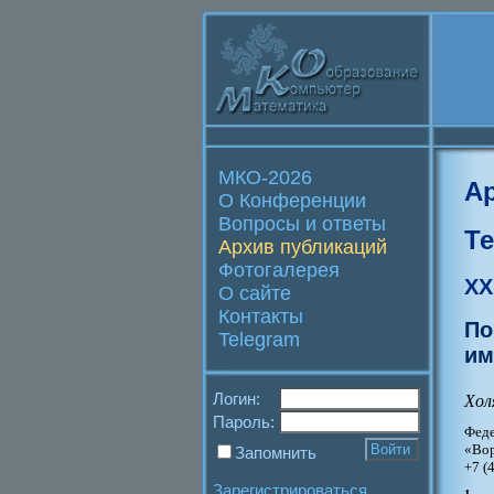
МКО-2026
А
О Конференции
Вопросы и ответы
Т
Архив публикаций
Фотогалерея
XX
О сайте
Контакты
По
Telegram
им
Логин:
Хол
Пароль:
Фед
«Вор
Запомнить
+7 (
Зарегистрироваться
1