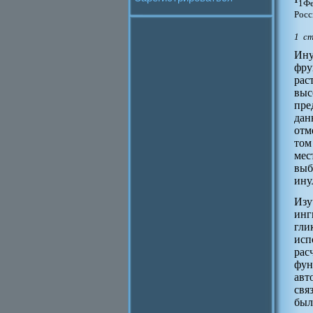
1Фе
Росс
1 с
Ину
фру
рас
выс
пре
дан
отм
том
мес
выб
ину
Изу
инг
гли
исп
рас
фун
авт
свя
был