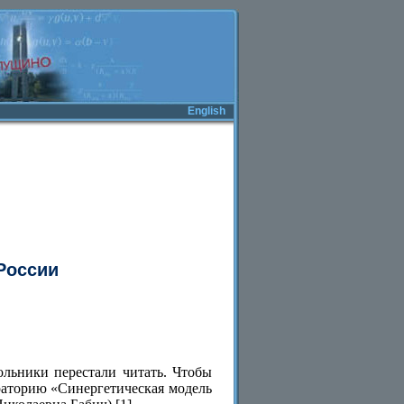
English
России
ольники перестали читать. Чтобы
раторию «Синергетическая модель