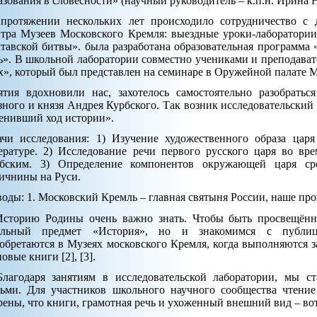
азования в словесности» (научный руководитель – к.п.н. Ирина Н
протяжении нескольких лет происходило сотрудничество с 
тра Музеев Московского Кремля: выездные уроки-лаборатории
тавской битвы». была разработана образовательная программа
ь». В школьной лаборатории совместно учениками и преподават
х», который был представлен на семинаре в Оружейной палате 
ятия вдохновили нас, захотелось самостоятельно разобрат
зного и князя Андрея Курбского. Так возник исследовательски
енивший ход истории».
ачи исследования: 1) Изучение художественного образа ца
ературе. 2) Исследование речи первого русского царя во вр
бским. 3) Определение компонентов окружающей царя ср
ичнины на Руси.
оды: 1. Московский Кремль – главная святыня России, наше про
Историю Родины очень важно знать. Чтобы быть просвещённ
льный предмет «История», но и знакомимся с публиц
обретаются в Музеях московского Кремля, когда выполняются з
овые книги [2], [3].
Благодаря занятиям в исследовательской лаборатории, мы 
ьми. Для участников школьного научного сообщества чтени
рены, что книги, грамотная речь и ухоженный внешний вид – вот 