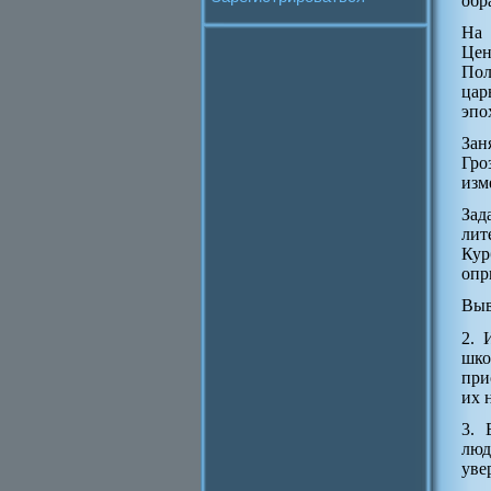
обр
На 
Цен
Пол
цар
эпо
Зан
Гро
изм
Зад
лит
Кур
опр
Выв
2. 
шко
при
их н
3. 
люд
уве