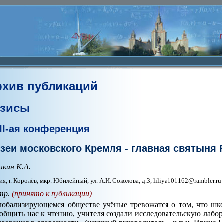
рхив публикаций
езисы
II-ая конференция
зеи московского Кремля - главная святыня 
акин К.А.
ия, г. Королёв, мкр. Юбилейный, ул. А.И. Соколова, д.3, liliya101162@rambler.ru
тр.
(принято к публикации)
лобализирующемся обществе учёные тревожатся о том, что шк
общить нас к чтению, учителя создали исследовательскую лабо