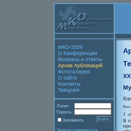
МКО-2026
А
О Конференции
Вопросы и ответы
Т
Архив публикаций
Фотогалерея
XX
О сайте
Контакты
Му
Telegram
Кур
Логин:
Росс
Пароль:
1 с
Запомнить
В г
при
Зарегистрироваться