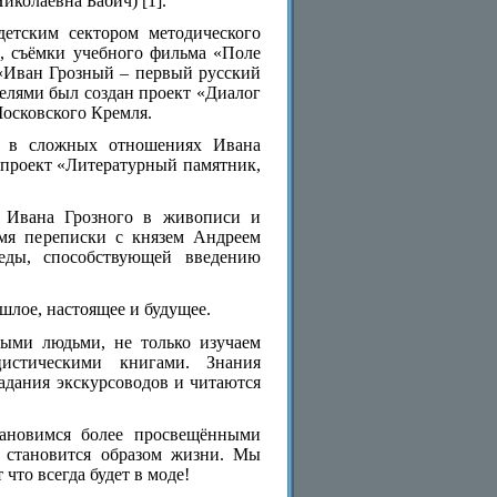
иколаевна Бабич) [1].
детским сектором методического
, съёмки учебного фильма «Поле
 «Иван Грозный – первый русский
елями был создан проект «Диалог
Московского Кремля.
ься в сложных отношениях Ивана
й проект «Литературный памятник,
ря Ивана Грозного в живописи и
емя переписки с князем Андреем
еды, способствующей введению
шлое, настоящее и будущее.
ыми людьми, не только изучаем
истическими книгами. Знания
адания экскурсоводов и читаются
становимся более просвещёнными
е становится образом жизни. Мы
что всегда будет в моде!